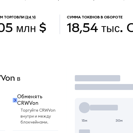
М ТОРГОВЛИ
(24 Ч)
СУММА ТОКЕНОВ В ОБОРОТЕ
,05 млн $
18,54 тыс.
WVon в
Торговать
Обменять
CRWVon
Торгуйте CRWVon
внутри и между
15м
30м
блокчейнами.