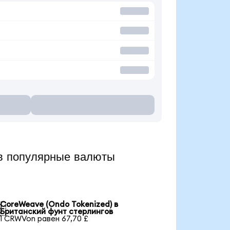
в популярные валюты
CoreWeave (Ondo Tokenized) в

Британский фунт стерлингов
1 CRWVon равен 67,70 £