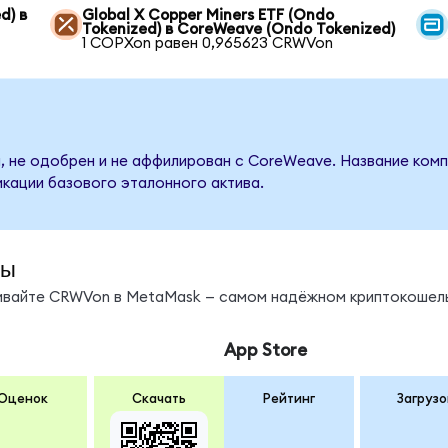
d) в
Global X Copper Miners ETF (Ondo
Tokenized) в CoreWeave (Ondo Tokenized)
1 COPXon равен 0,965623 CRWVon
, не одобрен и не аффилирован с CoreWeave. Название комп
кации базового эталонного актива.
ды
нивайте CRWVon в MetaMask — самом надёжном криптокошель
App Store
Оценок
Скачать
Рейтинг
Загрузо