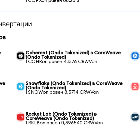
1 COPXon равен 88,20 $
нвертации
ов
e
Coherent (Ondo Tokenized) в CoreWeave
(Ondo Tokenized)
1 COHRon равен 4,1376 CRWVon
ave
Snowflake (Ondo Tokenized) в CoreWeave
(Ondo Tokenized)
1 SNOWon равен 3,5714 CRWVon
Rocket Lab (Ondo Tokenized) в
CoreWeave (Ondo Tokenized)
1 RKLBon равен 0,896540 CRWVon