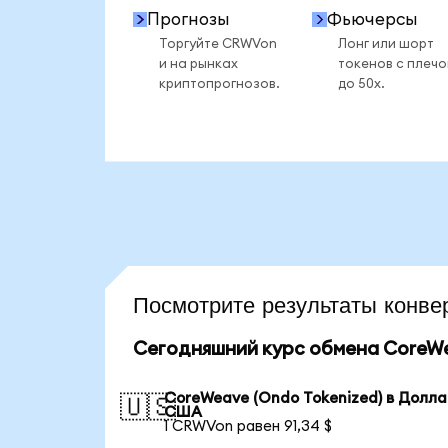
Прогнозы
Фьючерсы
Торгуйте CRWVon
Лонг или шорт
и на рынках
токенов с плеч
криптопрогнозов.
до 50x.
Посмотрите результаты кон
Сегодняшний курс обмена CoreWe
CoreWeave (Ondo Tokenized) в Долла
🇺🇸
США
1 CRWVon равен 91,34 $