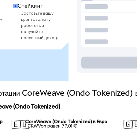
Стейкинг
Заставьте вашу
ом
криптовалюту
работать и
получайте
пассивный доход.
вертации CoreWeave (Ondo Tokenized) 
ave (Ondo Tokenized)
р
CoreWeave (Ondo Tokenized) в Евро
🇪🇺
🇬
1 CRWVon равен 79,01 €