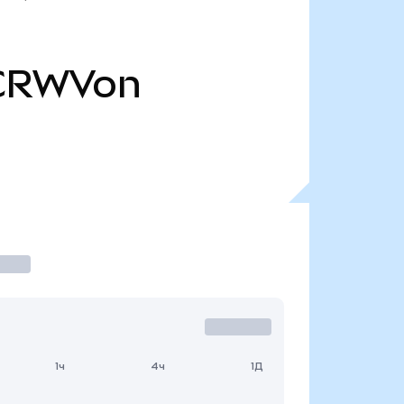
CRWVon
1ч
4ч
1Д