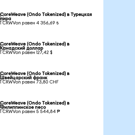
CoreWeave (Ondo Tokenized) в Турецкая

лира
1 CRWVon равен 4 356,69 ₺
CoreWeave (Ondo Tokenized) в

Канадский доллар
1 CRWVon равен 127,42 $
CoreWeave (Ondo Tokenized) в

Швейцарский франк
1 CRWVon равен 73,80 CHF
CoreWeave (Ondo Tokenized) в

Филиппинское песо
1 CRWVon равен 5 544,84 ₱