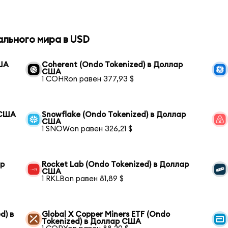
ального мира в USD
США
Coherent (Ondo Tokenized) в Доллар
США
1 COHRon равен 377,93 $
 США
Snowflake (Ondo Tokenized) в Доллар
США
1 SNOWon равен 326,21 $
ар
Rocket Lab (Ondo Tokenized) в Доллар
США
1 RKLBon равен 81,89 $
d) в
Global X Copper Miners ETF (Ondo
Tokenized) в Доллар США