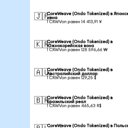
CoreWeave (Ondo Tokenized) в Японс
🇯🇵
иена
1 CRWVon равен 14 413,91 ¥
CoreWeave (Ondo Tokenized) в
🇰🇷
Южнокорейская вона
1 CRWVon равен 128 596,66 ₩
CoreWeave (Ondo Tokenized) в
🇦🇺
Австралийский доллар
1 CRWVon равен 129,25 $
CoreWeave (Ondo Tokenized) в
🇧🇷
Бразильский реал
1 CRWVon равен 465,63 R$
CoreWeave (Ondo Tokenized) в Польс