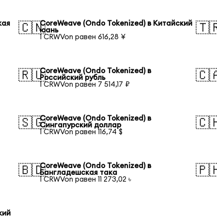
кая
CoreWeave (Ondo Tokenized) в Китайский
🇨🇳
🇹
юань
1 CRWVon равен 616,28 ¥
CoreWeave (Ondo Tokenized) в
🇷🇺
🇨
Российский рубль
1 CRWVon равен 7 514,17 ₽
CoreWeave (Ondo Tokenized) в
🇸🇬
🇨
Сингапурский доллар
1 CRWVon равен 116,74 $
CoreWeave (Ondo Tokenized) в
🇧🇩
🇵
Бангладешская така
1 CRWVon равен 11 273,02 ৳
кий