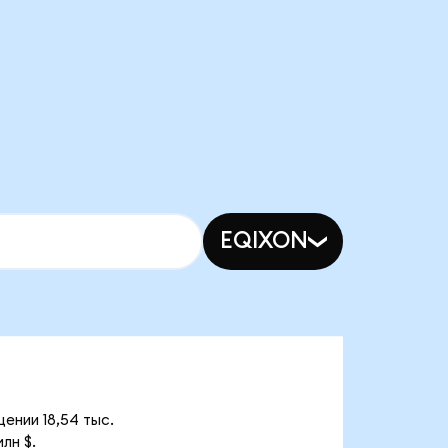
EQIXON
ении 18,54 тыс.
лн $.