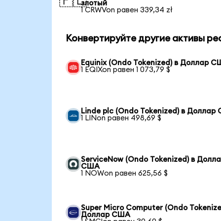
🇵🇱
злотый
1 CRWVon равен 339,34 zł
Конвертируйте другие активы ре
Equinix (Ondo Tokenized) в Доллар 
1 EQIXon равен 1 073,79 $
Linde plc (Ondo Tokenized) в Доллар
1 LINon равен 498,69 $
ServiceNow (Ondo Tokenized) в Долл
США
1 NOWon равен 625,56 $
Super Micro Computer (Ondo Tokenize
Доллар США