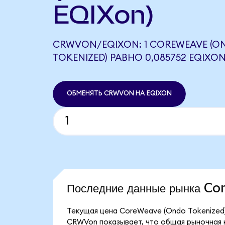
EQIXon)
CRWVON/EQIXON: 1 COREWEAVE (O
TOKENIZED) РАВНО 0,085752 EQIXO
ОБМЕНЯТЬ CRWVON НА EQIXON
Последние данные рынка C
Текущая цена CoreWeave (Ondo Tokenized)
CRWVon показывает, что общая рыночная к