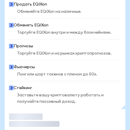
Продать EQIXon
Обменяйте EQIXon на наличные.
Обменять EQIXon
Торгуйте EQIXon внутри и между блокчейнами.
Прогнозы
Торгуйте EQIXon и на рынках криптопрогнозов.
Фьючерсы
Лонг или шорт токенов с плечом до 50x.
Стейкинг
Заставьте вашу криптовалюту работать и
получайте пассивный доход.
Торговать