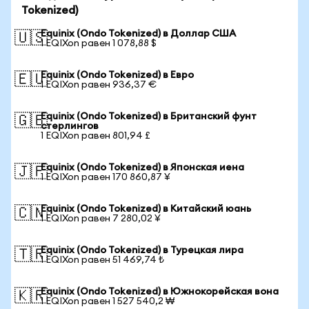
Tokenized)
Equinix (Ondo Tokenized) в Доллар США
🇺🇸
1 EQIXon равен 1 078,88 $
Equinix (Ondo Tokenized) в Евро
🇪🇺
1 EQIXon равен 936,37 €
Equinix (Ondo Tokenized) в Британский фунт
🇬🇧
стерлингов
1 EQIXon равен 801,94 £
Equinix (Ondo Tokenized) в Японская иена
🇯🇵
1 EQIXon равен 170 860,87 ¥
Equinix (Ondo Tokenized) в Китайский юань
🇨🇳
1 EQIXon равен 7 280,02 ¥
Equinix (Ondo Tokenized) в Турецкая лира
🇹🇷
1 EQIXon равен 51 469,74 ₺
Equinix (Ondo Tokenized) в Южнокорейская вона
🇰🇷
1 EQIXon равен 1 527 540,2 ₩