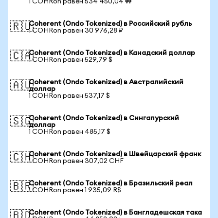
1 COHRon равен 534 450,04 ₩
Coherent (Ondo Tokenized) в Российский рубль
🇷🇺
1 COHRon равен 30 976,28 ₽
Coherent (Ondo Tokenized) в Канадский доллар
🇨🇦
1 COHRon равен 529,79 $
Coherent (Ondo Tokenized) в Австралийский
🇦🇺
доллар
1 COHRon равен 537,17 $
Coherent (Ondo Tokenized) в Сингапурский
🇸🇬
доллар
1 COHRon равен 485,17 $
Coherent (Ondo Tokenized) в Швейцарский франк
🇨🇭
1 COHRon равен 307,02 CHF
Coherent (Ondo Tokenized) в Бразильский реал
🇧🇷
1 COHRon равен 1 935,09 R$
Coherent (Ondo Tokenized) в Бангладешская така
🇧🇩