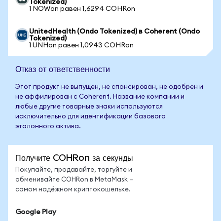
Tokenized)
1 NOWon равен 1,6294 COHRon
UnitedHealth (Ondo Tokenized) в Coherent (Ondo
Tokenized)
1 UNHon равен 1,0943 COHRon
Отказ от ответственности
Этот продукт не выпущен, не спонсирован, не одобрен и
не аффилирован с Coherent. Название компании и
любые другие товарные знаки используются
исключительно для идентификации базового
эталонного актива.
Получите COHRon за секунды
Покупайте, продавайте, торгуйте и
обменивайте COHRon в MetaMask —
самом надёжном криптокошельке.
Google Play