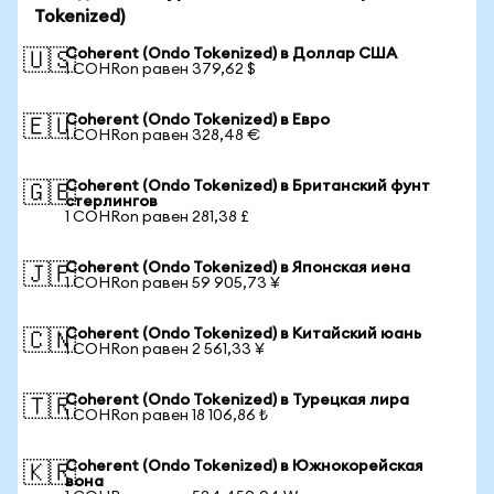
Tokenized)
Coherent (Ondo Tokenized) в Доллар США
🇺🇸
1 COHRon равен 379,62 $
Coherent (Ondo Tokenized) в Евро
🇪🇺
1 COHRon равен 328,48 €
Coherent (Ondo Tokenized) в Британский фунт
🇬🇧
стерлингов
1 COHRon равен 281,38 £
Coherent (Ondo Tokenized) в Японская иена
🇯🇵
1 COHRon равен 59 905,73 ¥
Coherent (Ondo Tokenized) в Китайский юань
🇨🇳
1 COHRon равен 2 561,33 ¥
Coherent (Ondo Tokenized) в Турецкая лира
🇹🇷
1 COHRon равен 18 106,86 ₺
Coherent (Ondo Tokenized) в Южнокорейская
🇰🇷
вона