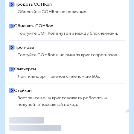
Продать COHRon
Обменяйте COHRon на наличные.
Обменять COHRon
Торгуйте COHRon внутри и между блокчейнами.
Прогнозы
Торгуйте COHRon и на рынках криптопрогнозов.
Фьючерсы
Лонг или шорт токенов с плечом до 50x.
Стейкинг
Заставьте вашу криптовалюту работать и
получайте пассивный доход.
Торговать