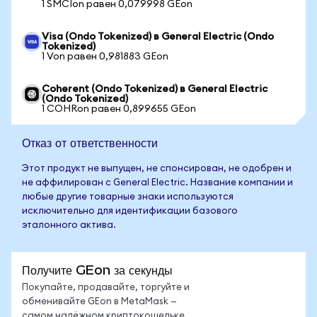
1 SMCIon равен 0,079998 GEon
Visa (Ondo Tokenized) в General Electric (Ondo
Tokenized)
1 Von равен 0,981883 GEon
Coherent (Ondo Tokenized) в General Electric
(Ondo Tokenized)
1 COHRon равен 0,899655 GEon
Отказ от ответственности
Этот продукт не выпущен, не спонсирован, не одобрен и
не аффилирован с General Electric. Название компании и
любые другие товарные знаки используются
исключительно для идентификации базового
эталонного актива.
Получите GEon за секунды
Покупайте, продавайте, торгуйте и
обменивайте GEon в MetaMask —
самом надёжном криптокошельке.