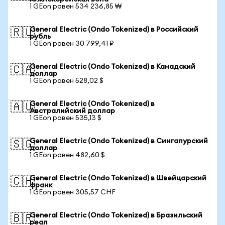
1 GEon равен 534 236,85 ₩
General Electric (Ondo Tokenized) в Российский
🇷🇺
рубль
1 GEon равен 30 799,41 ₽
General Electric (Ondo Tokenized) в Канадский
🇨🇦
доллар
1 GEon равен 528,02 $
General Electric (Ondo Tokenized) в
🇦🇺
Австралийский доллар
1 GEon равен 535,13 $
General Electric (Ondo Tokenized) в Сингапурский
🇸🇬
доллар
1 GEon равен 482,60 $
General Electric (Ondo Tokenized) в Швейцарский
🇨🇭
франк
1 GEon равен 305,57 CHF
General Electric (Ondo Tokenized) в Бразильский
🇧🇷
реал