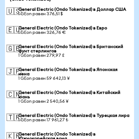
General Electric (Ondo Tokenized) в Доллар США
🇺🇸
1 GEon равен 376,51 $
General Electric (Ondo Tokenized) в Евро
🇪🇺
1 GEon равен 326,76 €
General Electric (Ondo Tokenized) в Британский
🇬🇧
фунт стерлингов
1 GEon равен 279,97 £
General Electric (Ondo Tokenized) в Японская
🇯🇵
иена
1 GEon равен 59 642,13 ¥
General Electric (Ondo Tokenized) в Китайский
🇨🇳
юань
1 GEon равен 2 540,56 ¥
General Electric (Ondo Tokenized) в Турецкая лира
🇹🇷
1 GEon равен 17 961,27 ₺
General Electric (Ondo Tokenized) в
🇰🇷
Южнокорейская вона