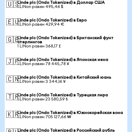
Linde plc (Ondo Tokenized) в Доллар США
🇺🇸
1 LINon равен 495,46 $
Linde plc (Ondo Tokenized) в Евро
🇪🇺
1 LINon равен 429,94 €
Linde plc (Ondo Tokenized) в Британский фунт
🇬🇧
стерлингов
1 LINon равен 368,17 £
Linde plc (Ondo Tokenized) в Японская иена
🇯🇵
1 LINon равен 78 445,78 ¥
Linde plc (Ondo Tokenized) в Китайский юань
🇨🇳
1 LINon равен 3 344,16 ¥
Linde plc (Ondo Tokenized) в Турецкая лира
🇹🇷
1 LINon равен 23 580,59 ₺
Linde plc (Ondo Tokenized) в Южнокорейская вона
🇰🇷
1 LINon равен 705 127,66 ₩
Linde plc (Ondo Tokenized) в Российский рубль