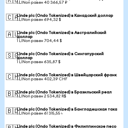
🇷🇺
1 LINon равен 40 366,57 ₽
Linde plc (Ondo Tokenized) в Канадский доллар
🇨🇦
1 LINon равен 694,32 $
Linde plc (Ondo Tokenized) в Австралийский
🇦🇺
доллар
1 LINon равен 704,44 $
Linde plc (Ondo Tokenized) в Сингапурский
🇸🇬
доллар
1 LINon равен 635,87 $
Linde plc (Ondo Tokenized) в Швейцарский франк
🇨🇭
1 LINon равен 402,39 CHF
Linde plc (Ondo Tokenized) в Бразильский реал
🇧🇷
1 LINon равен 2 534,82 R$
Linde plc (Ondo Tokenized) в Бангладешская така
🇧🇩
1 LINon равен 61 315,55 ৳
Linde plc (Ondo Tokenized) в Филиппинское песо