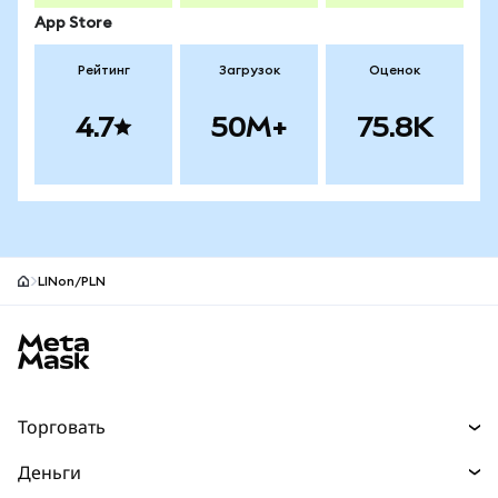
App Store
Рейтинг
Загрузок
Оценок
4.7
50M+
75.8K
LINon/PLN
Нижний колонтитул сайта MetaMask
Торговать
Торговля
Деньги
Swaps
Покупайте