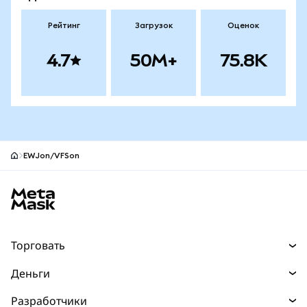
Рейтинг
Загрузок
Оценок
4.7
50M+
75.8K
EWJon/VFSon
Нижний колонтитул сайта MetaMask
Торговать
Торговля
Деньги
Swaps
Покупайте
Разработчики