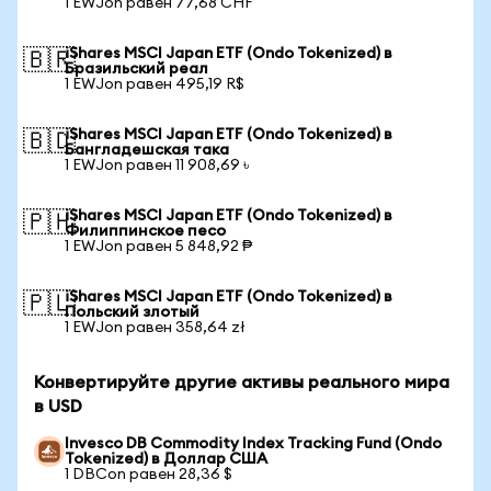
1 EWJon равен 77,68 CHF
iShares MSCI Japan ETF (Ondo Tokenized) в
🇧🇷
Бразильский реал
1 EWJon равен 495,19 R$
iShares MSCI Japan ETF (Ondo Tokenized) в
🇧🇩
Бангладешская така
1 EWJon равен 11 908,69 ৳
iShares MSCI Japan ETF (Ondo Tokenized) в
🇵🇭
Филиппинское песо
1 EWJon равен 5 848,92 ₱
iShares MSCI Japan ETF (Ondo Tokenized) в
🇵🇱
Польский злотый
1 EWJon равен 358,64 zł
Конвертируйте другие активы реального мира
в USD
Invesco DB Commodity Index Tracking Fund (Ondo
Tokenized) в Доллар США
1 DBCon равен 28,36 $