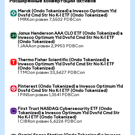
Расширенные конвертации активов
Merck (Ondo Tokenized) в Invesco Optimum Yld
Dvsfd Cmd Str No K-1 ETF (Ondo Tokenized)
1 MRKon равен 7,5502 PDBCon
Janus Henderson AAA CLO ETF (Ondo Tokenized) в
Invesco Optimum Yld Dvsfd Cmd Str No K-1 ETF
(Ondo Tokenized)
1 JAAAon равен 2,9953 PDBCon
Thermo Fisher Scientific (Ondo Tokenized) в
Invesco Optimum Yld Dvsfd Cmd Str No K-1 ETF
(Ondo Tokenized)
1 TMOon равен 33,5627 PDBCon
Pinterest (Ondo Tokenized) в Invesco Optimum Yld
Dvsfd Cmd Str No K-1 ETF (Ondo Tokenized)
1 PINSon равен 1,3541 PDBCon
First Trust NASDAQ Cybersecurity ETF (Ondo
Tokenized) в Invesco Optimum Yld Dvsfd Cmd Str
No K-1 ETF (Ondo Tokenized)
1 CIBRon равен 5,6226 PDBCon