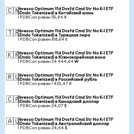
Invesco Optimum Yld Dvsfd Cmd Str No K-1 ETF
🇨🇳
(Ondo Tokenized) в Китайский юань
1 PDBCon равен 115,94 ¥
Invesco Optimum Yld Dvsfd Cmd Str No K-1 ETF
🇹🇷
(Ondo Tokenized) в Турецкая лира
1 PDBCon равен 818,64 ₺
Invesco Optimum Yld Dvsfd Cmd Str No K-1 ETF
🇰🇷
(Ondo Tokenized) в Южнокорейская вона
1 PDBCon равен 24 444,64 ₩
Invesco Optimum Yld Dvsfd Cmd Str No K-1 ETF
🇷🇺
(Ondo Tokenized) в Российский рубль
1 PDBCon равен 1 425,47 ₽
Invesco Optimum Yld Dvsfd Cmd Str No K-1 ETF
🇨🇦
(Ondo Tokenized) в Канадский доллар
1 PDBCon равен 24,07 $
Invesco Optimum Yld Dvsfd Cmd Str No K-1 ETF
🇦🇺
(Ondo Tokenized) в Австралийский доллар
1 PDBCon равен 24,44 $