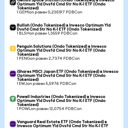
Gemini Space Station (Ondo Tokenized) в Invesco
Optimum Yld Dvsfd Cmd Str No K-1 ETF (Ondo
Tokenized)
1 GEMIon равен 0,235197 PDBCon
Bullish (Ondo Tokenized) в Invesco Optimum Yld
Dvsfd Cmd Str No K-1 ETF (Ondo Tokenized)
1 BLSHon равен 1,3559 PDBCon
Penguin Solutions (Ondo Tokenized) в Invesco
Optimum Yld Dvsfd Cmd Str No K-1 ETF (Ondo
Tokenized)
1 PENGon равен 2,7374 PDBCon
iShares MSCI Japan ETF (Ondo Tokenized) в Invesco
Optimum Yld Dvsfd Cmd Str No K-1 ETF (Ondo
Tokenized)
1 EWJon равен 5,5976 PDBCon
Powell Industries (Ondo Tokenized) в Invesco
Optimum Yld Dvsfd Cmd Str No K-1 ETF (Ondo
Tokenized)
1 POWLon равен 12,0754 PDBCon
Vanguard Real Estate ETF (Ondo Tokenized) в
Invesco Optimum Yld Dvsfd Cmd Str No K-1 ETF