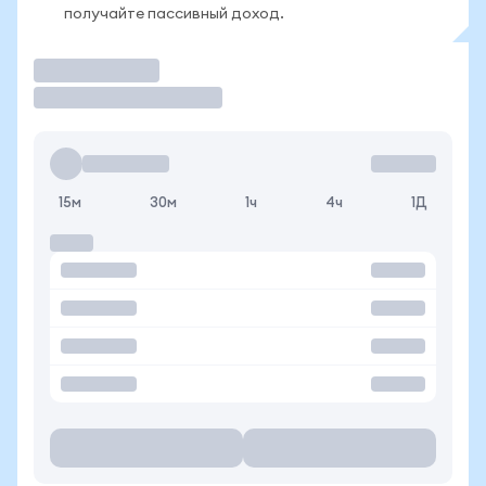
получайте пассивный доход.
Торговать
15м
30м
1ч
4ч
1Д