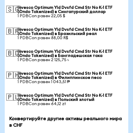
Invesco Optimum Yld Dvsfd Cmd Str No K-1 ETF
🇸🇬
(Ondo Tokenized) в Сингапурский доллар
1 PDBCon равен 22,05 $
Invesco Optimum Yld Dvsfd Cmd Str No K-1 ETF
🇧🇷
(Ondo Tokenized) в Бразильский реал
1 PDBCon равен 88,00 R$
Invesco Optimum Yld Dvsfd Cmd Str No K-1 ETF
🇧🇩
(Ondo Tokenized) в Бангладешская така
1 PDBCon равен 2 125,75 ৳
Invesco Optimum Yld Dvsfd Cmd Str No K-1 ETF
🇵🇭
(Ondo Tokenized) в Филиппинское песо
1 PDBCon равен 1 043,51 ₱
Invesco Optimum Yld Dvsfd Cmd Str No K-1 ETF
🇵🇱
(Ondo Tokenized) в Польский злотый
1 PDBCon равен 64,12 zł
Конвертируйте другие активы реального мира
в CHF