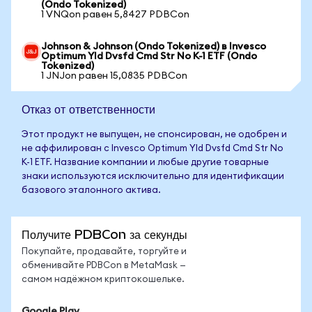
(Ondo Tokenized)
1 VNQon равен 5,8427 PDBCon
Johnson & Johnson (Ondo Tokenized) в Invesco
Optimum Yld Dvsfd Cmd Str No K-1 ETF (Ondo
Tokenized)
1 JNJon равен 15,0835 PDBCon
Отказ от ответственности
Этот продукт не выпущен, не спонсирован, не одобрен и
не аффилирован с Invesco Optimum Yld Dvsfd Cmd Str No
K-1 ETF. Название компании и любые другие товарные
знаки используются исключительно для идентификации
базового эталонного актива.
Получите PDBCon за секунды
Покупайте, продавайте, торгуйте и
обменивайте PDBCon в MetaMask —
самом надёжном криптокошельке.
Google Play