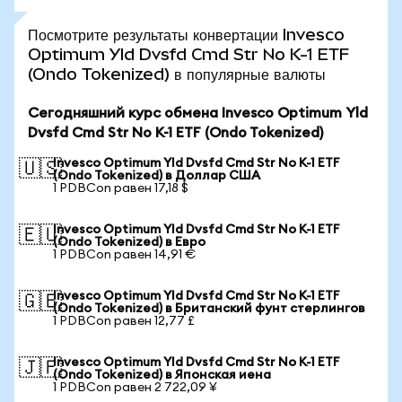
Посмотрите результаты конвертации Invesco
Optimum Yld Dvsfd Cmd Str No K-1 ETF
(Ondo Tokenized) в популярные валюты
Сегодняшний курс обмена Invesco Optimum Yld
Dvsfd Cmd Str No K-1 ETF (Ondo Tokenized)
Invesco Optimum Yld Dvsfd Cmd Str No K-1 ETF
🇺🇸
(Ondo Tokenized) в Доллар США
1 PDBCon равен 17,18 $
Invesco Optimum Yld Dvsfd Cmd Str No K-1 ETF
🇪🇺
(Ondo Tokenized) в Евро
1 PDBCon равен 14,91 €
Invesco Optimum Yld Dvsfd Cmd Str No K-1 ETF
🇬🇧
(Ondo Tokenized) в Британский фунт стерлингов
1 PDBCon равен 12,77 £
Invesco Optimum Yld Dvsfd Cmd Str No K-1 ETF
🇯🇵
(Ondo Tokenized) в Японская иена
1 PDBCon равен 2 722,09 ¥