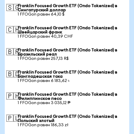
Franklin Focused Growth ETF (Ondo Tokenized) в
🇸🇬
Сингапурский доллар
1 FFOGon равен 64,10 $
Franklin Focused Growth ETF (Ondo Tokenized) в
🇨🇭
Швейцарский франк
1 FFOGon равен 40,39 CHF
Franklin Focused Growth ETF (Ondo Tokenized) в
🇧🇷
Бразильский реал
1 FFOGon равен 257,13 R$
Franklin Focused Growth ETF (Ondo Tokenized) в
🇧🇩
Бангладешская така
1 FFOGon равен 6 183,62 ৳
Franklin Focused Growth ETF (Ondo Tokenized) в
🇵🇭
Филиппинское песо
1 FFOGon равен 3 035,12 ₱
Franklin Focused Growth ETF (Ondo Tokenized) в
🇵🇱
Польский злотый
1 FFOGon равен 186,33 zł