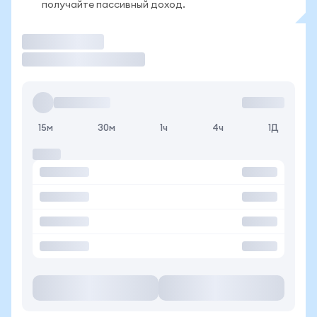
получайте пассивный доход.
Торговать
15м
30м
1ч
4ч
1Д