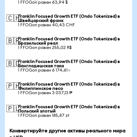
1 FFOGon равен 63,94 $
Franklin Focused Growth ETF (Ondo Tokenized) в
🇨🇭
Швейцарский франк
1 FFOGon равен 40,43 CHF
Franklin Focused Growth ETF (Ondo Tokenized) в
🇧🇷
Бразильский реал
1 FFOGon равен 255,02 R$
Franklin Focused Growth ETF (Ondo Tokenized) в
🇧🇩
Бангладешская така
1 FFOGon равен 6 174,61 ৳
Franklin Focused Growth ETF (Ondo Tokenized) в
🇵🇭
Филиппинское песо
1 FFOGon равен 3 037,13 ₱
Franklin Focused Growth ETF (Ondo Tokenized) в
🇵🇱
Польский злотый
1 FFOGon равен 185,87 zł
Конвертируйте другие активы реального мира