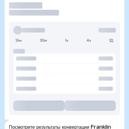
Торговать
15м
30м
1ч
4ч
1Д
Посмотрите результаты конвертации Franklin