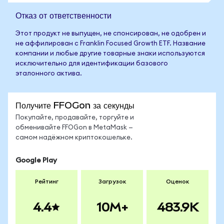
Отказ от ответственности
Этот продукт не выпущен, не спонсирован, не одобрен и
не аффилирован с Franklin Focused Growth ETF. Название
компании и любые другие товарные знаки используются
исключительно для идентификации базового
эталонного актива.
Получите FFOGon за секунды
Покупайте, продавайте, торгуйте и
обменивайте FFOGon в MetaMask —
самом надёжном криптокошельке.
Google Play
Рейтинг
Загрузок
Оценок
4.4
10M+
483.9K