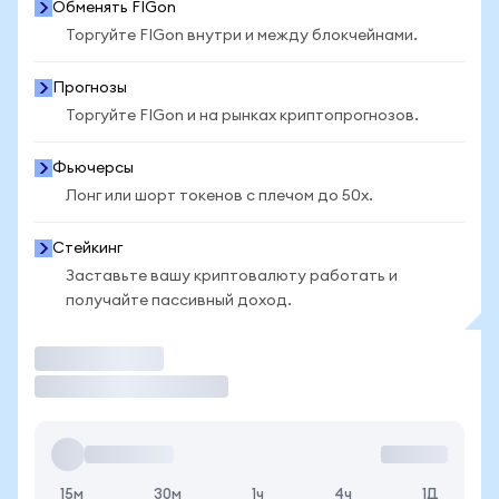
Обменять FIGon
Торгуйте FIGon внутри и между блокчейнами.
Прогнозы
Торгуйте FIGon и на рынках криптопрогнозов.
Фьючерсы
Лонг или шорт токенов с плечом до 50x.
Стейкинг
Заставьте вашу криптовалюту работать и
получайте пассивный доход.
Торговать
15м
30м
1ч
4ч
1Д