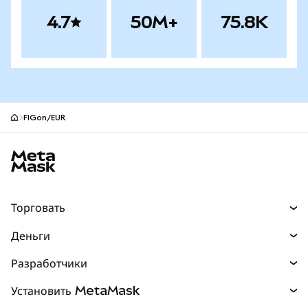
4.7
50M+
75.8K
FIGon/EUR
Нижний колонтитул сайта MetaMask
Торговать
Торговля
Деньги
Swaps
Покупайте
Разработчики
Прогнозы
НОВИНКА
Карта
Документация для разработчиков
Установить MetaMask
Перпы
НОВИНКА
mUSD
НОВИНКА
Инфопанель
Защита транзакций