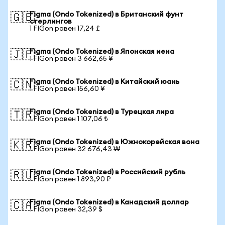
Figma (Ondo Tokenized) в Британский фунт
🇬🇧
стерлингов
1 FIGon равен 17,24 £
Figma (Ondo Tokenized) в Японская иена
🇯🇵
1 FIGon равен 3 662,65 ¥
Figma (Ondo Tokenized) в Китайский юань
🇨🇳
1 FIGon равен 156,60 ¥
Figma (Ondo Tokenized) в Турецкая лира
🇹🇷
1 FIGon равен 1 107,06 ₺
Figma (Ondo Tokenized) в Южнокорейская вона
🇰🇷
1 FIGon равен 32 676,43 ₩
Figma (Ondo Tokenized) в Российский рубль
🇷🇺
1 FIGon равен 1 893,90 ₽
Figma (Ondo Tokenized) в Канадский доллар
🇨🇦
1 FIGon равен 32,39 $