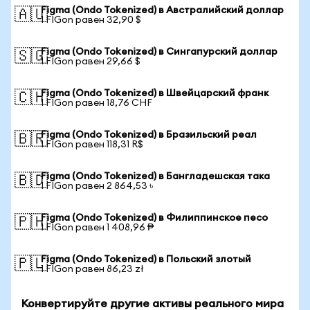
Figma (Ondo Tokenized) в Австралийский доллар
🇦🇺
1 FIGon равен 32,90 $
Figma (Ondo Tokenized) в Сингапурский доллар
🇸🇬
1 FIGon равен 29,66 $
Figma (Ondo Tokenized) в Швейцарский франк
🇨🇭
1 FIGon равен 18,76 CHF
Figma (Ondo Tokenized) в Бразильский реал
🇧🇷
1 FIGon равен 118,31 R$
Figma (Ondo Tokenized) в Бангладешская така
🇧🇩
1 FIGon равен 2 864,53 ৳
Figma (Ondo Tokenized) в Филиппинское песо
🇵🇭
1 FIGon равен 1 408,96 ₱
Figma (Ondo Tokenized) в Польский злотый
🇵🇱
1 FIGon равен 86,23 zł
Конвертируйте другие активы реального мира