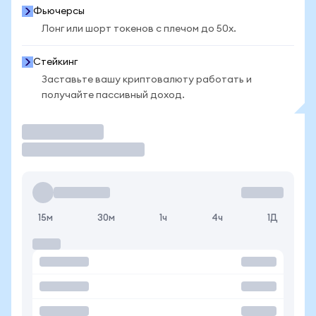
Фьючерсы
Лонг или шорт токенов с плечом до 50x.
Стейкинг
Заставьте вашу криптовалюту работать и
получайте пассивный доход.
Торговать
15м
30м
1ч
4ч
1Д