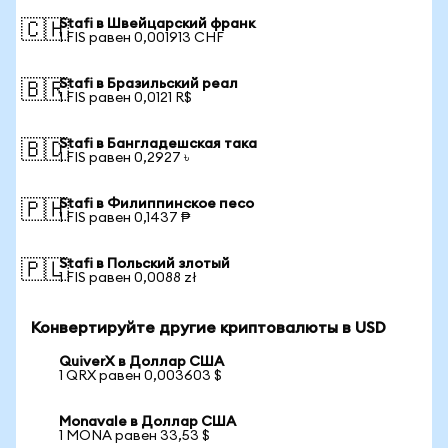
Stafi в Швейцарский франк
🇨🇭
1 FIS равен 0,001913 CHF
Stafi в Бразильский реал
🇧🇷
1 FIS равен 0,0121 R$
Stafi в Бангладешская така
🇧🇩
1 FIS равен 0,2927 ৳
Stafi в Филиппинское песо
🇵🇭
1 FIS равен 0,1437 ₱
Stafi в Польский злотый
🇵🇱
1 FIS равен 0,0088 zł
Конвертируйте другие криптовалюты в USD
QuiverX в Доллар США
1 QRX равен 0,003603 $
Monavale в Доллар США
1 MONA равен 33,53 $