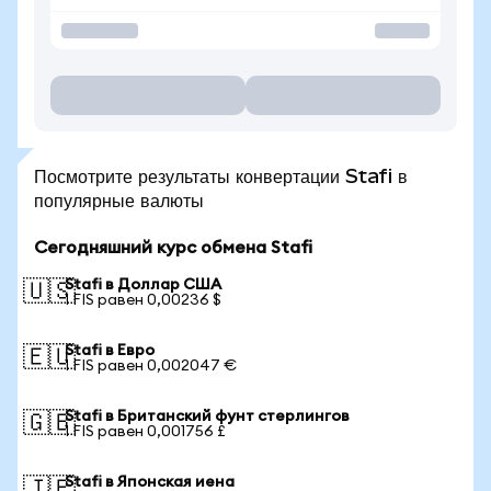
Посмотрите результаты конвертации Stafi в
популярные валюты
Сегодняшний курс обмена Stafi
Stafi в Доллар США
🇺🇸
1 FIS равен 0,00236 $
Stafi в Евро
🇪🇺
1 FIS равен 0,002047 €
Stafi в Британский фунт стерлингов
🇬🇧
1 FIS равен 0,001756 £
Stafi в Японская иена
🇯🇵