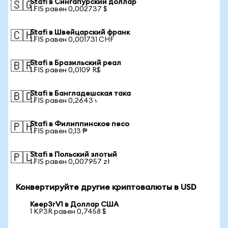
Stafi в Сингапурский доллар
🇸🇬
1 FIS равен 0,002737 $
Stafi в Швейцарский франк
🇨🇭
1 FIS равен 0,001731 CHF
Stafi в Бразильский реал
🇧🇷
1 FIS равен 0,0109 R$
Stafi в Бангладешская така
🇧🇩
1 FIS равен 0,2643 ৳
Stafi в Филиппинское песо
🇵🇭
1 FIS равен 0,13 ₱
Stafi в Польский злотый
🇵🇱
1 FIS равен 0,007957 zł
Конвертируйте другие криптовалюты в USD
Keep3rV1 в Доллар США
1 KP3R равен 0,7458 $