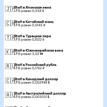
Stafi в Японская иена
🇯🇵
1 FIS равен 0,338 ¥
Stafi в Китайский юань
🇨🇳
1 FIS равен 0,0145 ¥
Stafi в Турецкая лира
🇹🇷
1 FIS равен 0,1022 ₺
Stafi в Южнокорейская вона
🇰🇷
1 FIS равен 3,02 ₩
Stafi в Российский рубль
🇷🇺
1 FIS равен 0,1762 ₽
Stafi в Канадский доллар
🇨🇦
1 FIS равен 0,002988 $
Stafi в Австралийский доллар
🇦🇺
1 FIS равен 0,003031 $