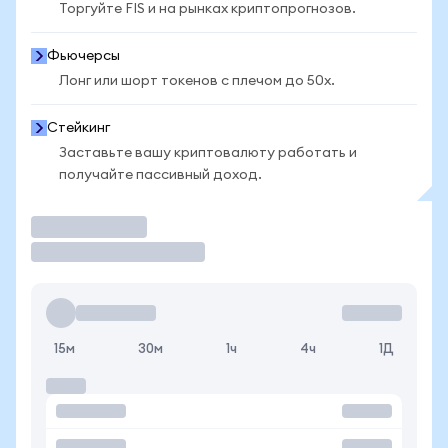
Торгуйте FIS и на рынках криптопрогнозов.
Фьючерсы
Лонг или шорт токенов с плечом до 50x.
Стейкинг
Заставьте вашу криптовалюту работать и
получайте пассивный доход.
Торговать
15м
30м
1ч
4ч
1Д