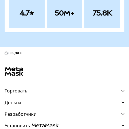
4.7
50M+
75.8K
FIS/REEF
Нижний колонтитул сайта MetaMask
Торговать
Торговля
Деньги
Swaps
Покупайте
Разработчики
Прогнозы
НОВИНКА
Карта
Документация для разработчиков
Установить MetaMask
Перпы
НОВИНКА