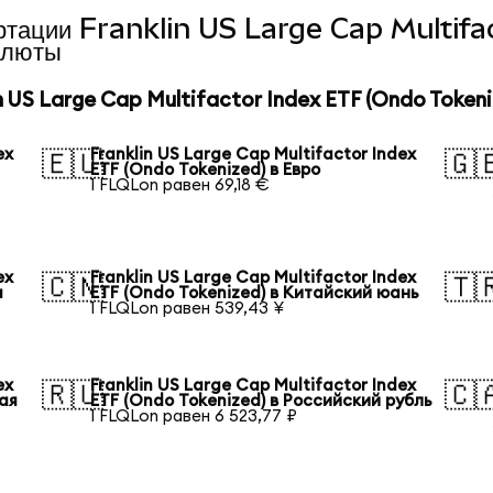
вертации Franklin US Large Cap Multif
алюты
US Large Cap Multifactor Index ETF (Ondo Tokeni
ex
Franklin US Large Cap Multifactor Index
🇪🇺
🇬
ETF (Ondo Tokenized) в Евро
1 FLQLon равен 69,18 €
ex
Franklin US Large Cap Multifactor Index
🇨🇳
🇹
а
ETF (Ondo Tokenized) в Китайский юань
1 FLQLon равен 539,43 ¥
ex
Franklin US Large Cap Multifactor Index
🇷🇺
🇨
ая
ETF (Ondo Tokenized) в Российский рубль
1 FLQLon равен 6 523,77 ₽