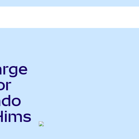
arge
or
ndo
Hims
h