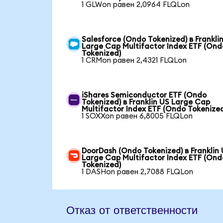
1 GLWon равен 2,0964 FLQLon
Salesforce (Ondo Tokenized) в Frankli
Large Cap Multifactor Index ETF (Ond
Tokenized)
1 CRMon равен 2,4321 FLQLon
iShares Semiconductor ETF (Ondo
Tokenized) в Franklin US Large Cap
Multifactor Index ETF (Ondo Tokenize
1 SOXXon равен 6,8005 FLQLon
DoorDash (Ondo Tokenized) в Franklin
Large Cap Multifactor Index ETF (Ond
Tokenized)
1 DASHon равен 2,7088 FLQLon
Отказ от ответственности