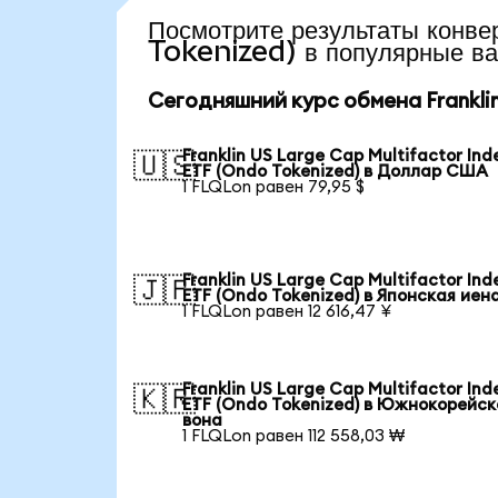
Посмотрите результаты кон
Tokenized) в популярные в
Сегодняшний курс обмена Franklin 
Franklin US Large Cap Multifactor Ind
🇺🇸
ETF (Ondo Tokenized) в Доллар США
1 FLQLon равен 79,95 $
Franklin US Large Cap Multifactor Ind
🇯🇵
ETF (Ondo Tokenized) в Японская иен
1 FLQLon равен 12 616,47 ¥
Franklin US Large Cap Multifactor Ind
🇰🇷
ETF (Ondo Tokenized) в Южнокорейск
вона
1 FLQLon равен 112 558,03 ₩