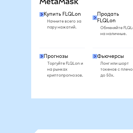
MetaMask
Купить FLQLon
Продать
FLQLon
Начните всего за
пару нажатий.
Обменяйте FLQL
на наличные.
Прогнозы
Фьючерсы
Торгуйте FLQLon и
Лонг или шорт
на рынках
токенов с плеч
криптопрогнозов.
до 50x.