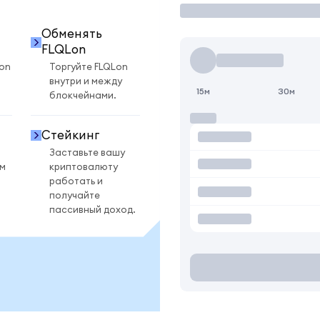
Обменять
FLQLon
on
Торгуйте FLQLon
внутри и между
15м
30м
блокчейнами.
Стейкинг
Заставьте вашу
ом
криптовалюту
работать и
получайте
пассивный доход.