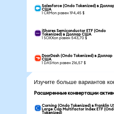
Salesforce (Ondo Tokenized) в Долла
США
1 CRMon равен 194,45 $
iShares Semiconductor ETF (Ondo
Tokenized) в Доллар США
1 SOXXon равен 543,70 $
DoorDash (Ondo Tokenized) в Доллар
США
1 DASHon равен 216,57 $
Изучите больше вариантов ко
Расширенные конвертации актив
Corning (Ondo Tokenized) в Franklin U
Large Cap Multifactor Index ETF (Ond
Tokenized)