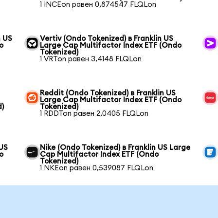
1 INCEon равен 0,874547 FLQLon
n US
Vertiv (Ondo Tokenized) в Franklin US
o
Large Cap Multifactor Index ETF (Ondo
Tokenized)
1 VRTon равен 3,4148 FLQLon
Reddit (Ondo Tokenized) в Franklin US
Large Cap Multifactor Index ETF (Ondo
d)
Tokenized)
1 RDDTon равен 2,0405 FLQLon
 US
Nike (Ondo Tokenized) в Franklin US Large
o
Cap Multifactor Index ETF (Ondo
Tokenized)
1 NKEon равен 0,539087 FLQLon