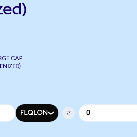
zed)
RGE CAP
ENIZED)
FLQLON