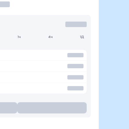
1ч
4ч
1Д