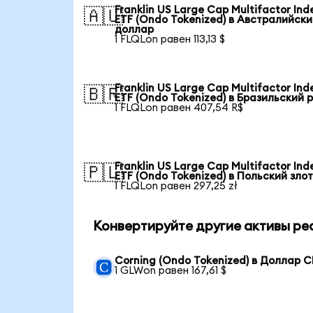
Franklin US Large Cap Multifactor Ind
🇦🇺
ETF (Ondo Tokenized) в Австралийск
доллар
1 FLQLon равен 113,13 $
Franklin US Large Cap Multifactor Ind
🇧🇷
ETF (Ondo Tokenized) в Бразильский 
1 FLQLon равен 407,54 R$
Franklin US Large Cap Multifactor Ind
🇵🇱
ETF (Ondo Tokenized) в Польский зло
1 FLQLon равен 297,25 zł
Конвертируйте другие активы ре
Corning (Ondo Tokenized) в Доллар 
1 GLWon равен 167,61 $