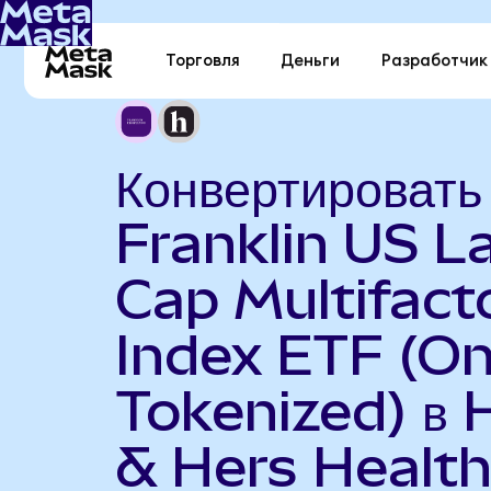
Торговля
Деньги
Разработчик
Конвертировать
Franklin US L
Cap Multifact
Index ETF (O
Tokenized) в 
& Hers Healt