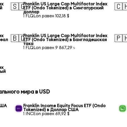
ex
Franklin US Large Cap Multifactor Index
🇸🇬
🇨
ий
ETF (Ondo Tokenized) в Сингапурский
доллар
1 FLQLon равен 102,18 $
ex
Franklin US Large Cap Multifactor Index
🇧🇩
🇵
реал
ETF (Ondo Tokenized) в Бангладешская
така
1 FLQLon равен 9 867,29 ৳
ex
тый
ального мира в USD
США
Franklin Income Equity Focus ETF (Ondo
Tokenized) в Доллар США
1 INCEon равен 69,92 $