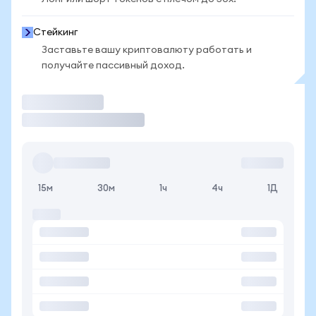
Стейкинг
Заставьте вашу криптовалюту работать и
получайте пассивный доход.
Торговать
15м
30м
1ч
4ч
1Д