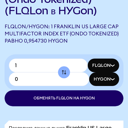
(FLQLon в HYGon)
FLQLON/HYGON: 1 FRANKLIN US LARGE CAP
MULTIFACTOR INDEX ETF (ONDO TOKENIZED)
РАВНО 0,954730 HYGON
FLQLON
HYGON
ОБМЕНЯТЬ FLQLON НА HYGON
Последние данные рынка Franklin US Large