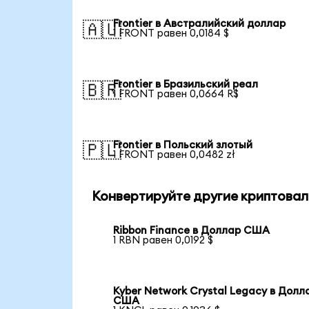
Frontier в Австралийский доллар
🇦🇺
1 FRONT равен 0,0184 $
Frontier в Бразильский реал
🇧🇷
1 FRONT равен 0,0664 R$
Frontier в Польский злотый
🇵🇱
1 FRONT равен 0,0482 zł
Конвертируйте другие криптовал
Ribbon Finance в Доллар США
1 RBN равен 0,0192 $
Kyber Network Crystal Legacy в Долл
США