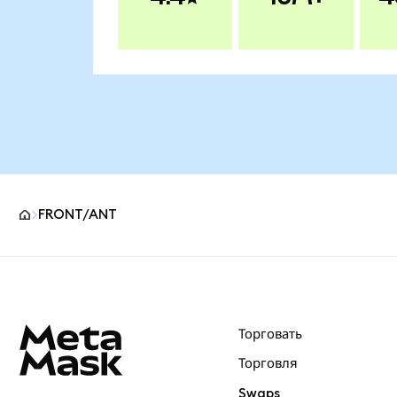
FRONT/ANT
Нижний колонтитул сайта MetaMask
Торговать
Торговля
Swaps