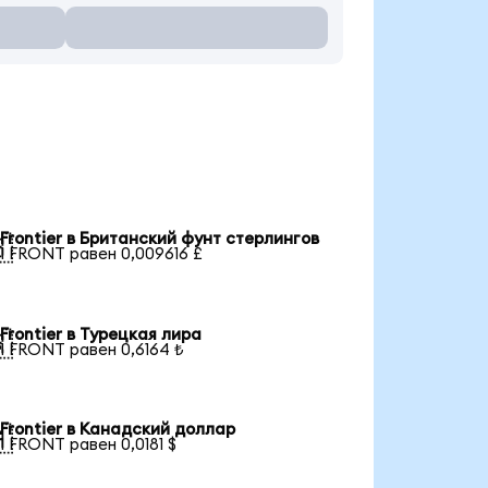
Frontier в Британский фунт стерлингов

1 FRONT равен 0,009616 £
Frontier в Турецкая лира

1 FRONT равен 0,6164 ₺
Frontier в Канадский доллар

1 FRONT равен 0,0181 $