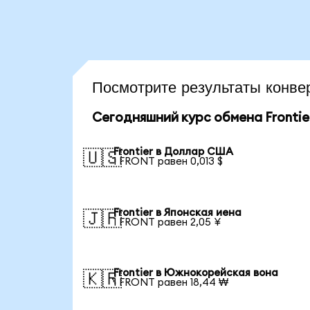
Посмотрите результаты конв
Сегодняшний курс обмена Frontie
Frontier в Доллар США
🇺🇸
1 FRONT равен 0,013 $
Frontier в Японская иена
🇯🇵
1 FRONT равен 2,05 ¥
Frontier в Южнокорейская вона
🇰🇷
1 FRONT равен 18,44 ₩