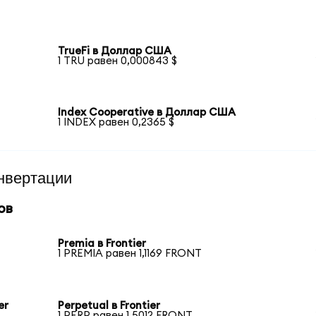
TrueFi в Доллар США
1 TRU равен 0,000843 $
Index Cooperative в Доллар США
1 INDEX равен 0,2365 $
нвертации
ов
Premia в Frontier
1 PREMIA равен 1,1169 FRONT
er
Perpetual в Frontier
1 PERP равен 1,5012 FRONT