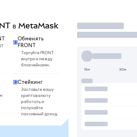
RONT в MetaMask
Торговать
NT
Обменять
FRONT
NT
Торгуйте FRONT
внутри и между
блокчейнами.
15м
30м
Стейкинг
Заставьте вашу
ом
криптовалюту
работать и
получайте
пассивный доход.