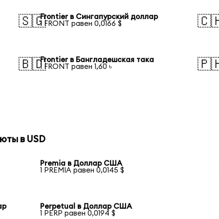
Frontier в Сингапурский доллар
🇸🇬
🇨
1 FRONT равен 0,0166 $
Frontier в Бангладешская така
🇧🇩
🇵
1 FRONT равен 1,60 ৳
юты в USD
Premia в Доллар США
1 PREMIA равен 0,0145 $
ар
Perpetual в Доллар США
1 PERP равен 0,0194 $