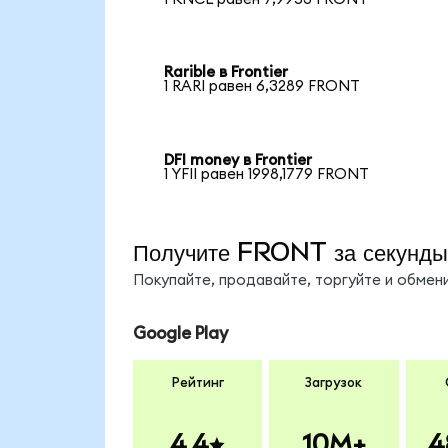
Rarible в Frontier
1 RARI равен 6,3289 FRONT
DFI money в Frontier
1 YFII равен 1998,1779 FRONT
Получите FRONT за секунды
Покупайте, продавайте, торгуйте и обме
Google Play
Рейтинг
Загрузок
4.4
10M+
4