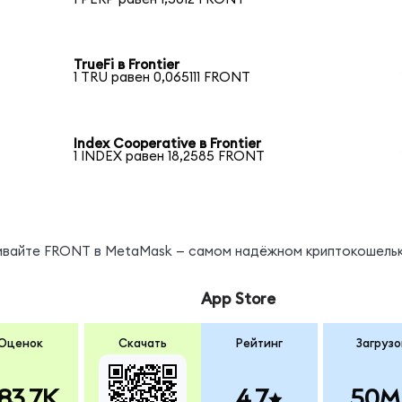
TrueFi в Frontier
1 TRU равен 0,065111 FRONT
Index Cooperative в Frontier
1 INDEX равен 18,2585 FRONT
нивайте FRONT в MetaMask — самом надёжном криптокошельк
App Store
Оценок
Скачать
Рейтинг
Загрузо
83.7K
4.7
50M