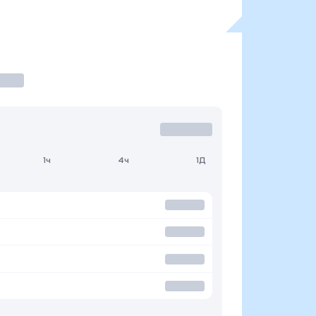
1ч
4ч
1Д