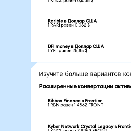
1 KNCL равен 0,1036 $
Rarible в Доллар США
1 RARI равен 0,082 $
DFI money в Доллар США
1 YFII равен 25,88 $
Изучите больше вариантов ко
Расширенные конвертации актив
Ribbon Finance в Frontier
1 RBN равен 1,4862 FRONT
Kyber Network Crystal Legacy в Fronti
1 KNCL равен 7,9953 FRONT