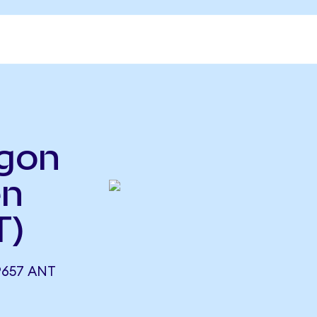
agon
en
T)
9657 ANT