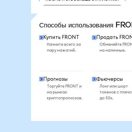
ПОСМОТРЕТЬ БОЛЬШЕ СТАТИСТИКИ
Способы использования F
Купить FRONT
Продать FRO
Начните всего за
Обменяйте FRO
пару нажатий.
на наличные.
Прогнозы
Фьючерсы
Торгуйте FRONT и
Лонг или шорт
на рынках
токенов с плеч
криптопрогнозов.
до 50x.