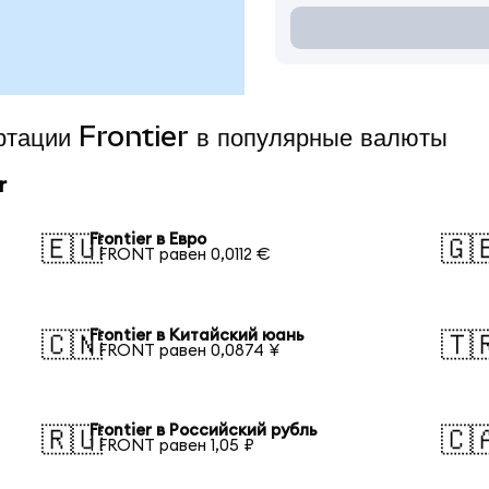
ертации Frontier в популярные валюты
r
Frontier в Евро
🇪🇺
🇬
1 FRONT равен 0,0112 €
Frontier в Китайский юань
🇨🇳
🇹
1 FRONT равен 0,0874 ¥
Frontier в Российский рубль
🇷🇺
🇨
1 FRONT равен 1,05 ₽