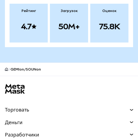
Рейтинг
Загрузок
Оценок
4.7
50M+
75.8K
GEMIon/SOUNon
Нижний колонтитул сайта MetaMask
Торговать
Торговля
Деньги
Swaps
Покупайте
Разработчики