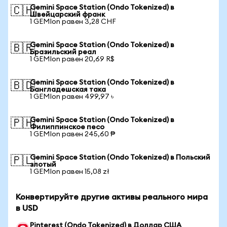
Gemini Space Station (Ondo Tokenized) в
🇨🇭
Швейцарский франк
1 GEMIon равен 3,28 CHF
Gemini Space Station (Ondo Tokenized) в
🇧🇷
Бразильский реал
1 GEMIon равен 20,69 R$
Gemini Space Station (Ondo Tokenized) в
🇧🇩
Бангладешская така
1 GEMIon равен 499,97 ৳
Gemini Space Station (Ondo Tokenized) в
🇵🇭
Филиппинское песо
1 GEMIon равен 245,60 ₱
Gemini Space Station (Ondo Tokenized) в Польский
🇵🇱
злотый
1 GEMIon равен 15,08 zł
Конвертируйте другие активы реального мира
в USD
Pinterest (Ondo Tokenized) в Доллар США