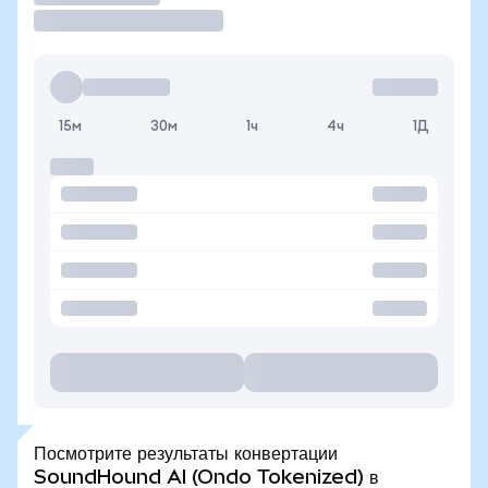
15м
30м
1ч
4ч
1Д
Посмотрите результаты конвертации
SoundHound AI (Ondo Tokenized) в