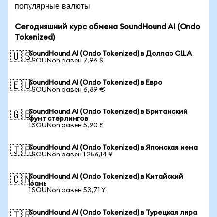
популярные валюты
Сегодняшний курс обмена SoundHound AI (Ondo
Tokenized)
SoundHound AI (Ondo Tokenized) в Доллар США
🇺🇸
1 SOUNon равен 7,96 $
SoundHound AI (Ondo Tokenized) в Евро
🇪🇺
1 SOUNon равен 6,89 €
SoundHound AI (Ondo Tokenized) в Британский
🇬🇧
фунт стерлингов
1 SOUNon равен 5,90 £
SoundHound AI (Ondo Tokenized) в Японская иена
🇯🇵
1 SOUNon равен 1 256,14 ¥
SoundHound AI (Ondo Tokenized) в Китайский
🇨🇳
юань
1 SOUNon равен 53,71 ¥
SoundHound AI (Ondo Tokenized) в Турецкая лира
🇹🇷