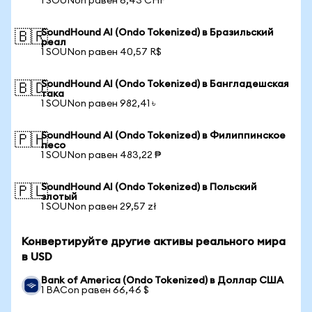
1 SOUNon равен 6,43 CHF
SoundHound AI (Ondo Tokenized) в Бразильский
🇧🇷
реал
1 SOUNon равен 40,57 R$
SoundHound AI (Ondo Tokenized) в Бангладешская
🇧🇩
така
1 SOUNon равен 982,41 ৳
SoundHound AI (Ondo Tokenized) в Филиппинское
🇵🇭
песо
1 SOUNon равен 483,22 ₱
SoundHound AI (Ondo Tokenized) в Польский
🇵🇱
злотый
1 SOUNon равен 29,57 zł
Конвертируйте другие активы реального мира
в USD
Bank of America (Ondo Tokenized) в Доллар США
1 BACon равен 66,46 $