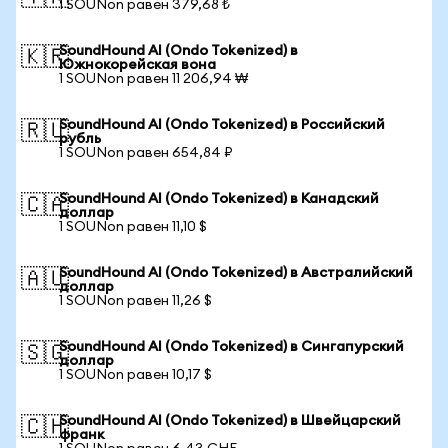
1 SOUNon равен 379,68 ₺
SoundHound AI (Ondo Tokenized) в
🇰🇷
Южнокорейская вона
1 SOUNon равен 11 206,94 ₩
SoundHound AI (Ondo Tokenized) в Российский
🇷🇺
рубль
1 SOUNon равен 654,84 ₽
SoundHound AI (Ondo Tokenized) в Канадский
🇨🇦
доллар
1 SOUNon равен 11,10 $
SoundHound AI (Ondo Tokenized) в Австралийский
🇦🇺
доллар
1 SOUNon равен 11,26 $
SoundHound AI (Ondo Tokenized) в Сингапурский
🇸🇬
доллар
1 SOUNon равен 10,17 $
SoundHound AI (Ondo Tokenized) в Швейцарский
🇨🇭
франк