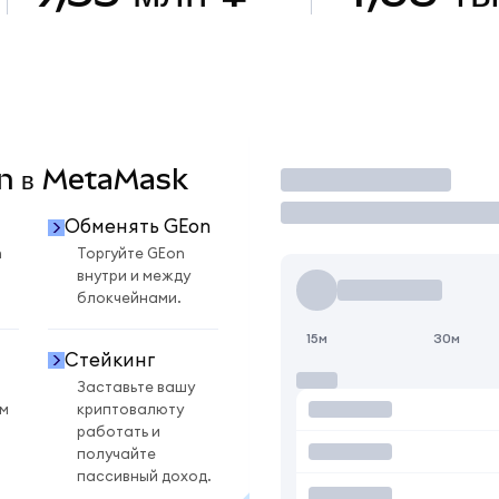
on в MetaMask
Торговать
Обменять GEon
n
Торгуйте GEon
внутри и между
блокчейнами.
15м
30м
Стейкинг
Заставьте вашу
ом
криптовалюту
работать и
получайте
пассивный доход.