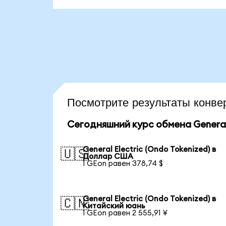
Посмотрите результаты конв
Сегодняшний курс обмена General 
General Electric (Ondo Tokenized) в
🇺🇸
Доллар США
1 GEon равен 378,74 $
General Electric (Ondo Tokenized) в
🇨🇳
Китайский юань
1 GEon равен 2 555,91 ¥