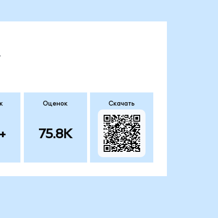
.
к
Оценок
Скачать
+
75.8K