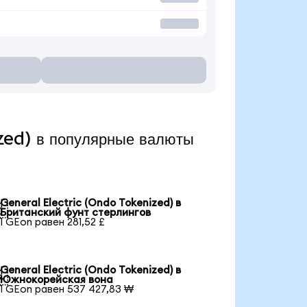
zed) в популярные валюты
General Electric (Ondo Tokenized) в

Британский фунт стерлингов
1 GEon равен 281,52 £
General Electric (Ondo Tokenized) в

Южнокорейская вона
1 GEon равен 537 427,83 ₩