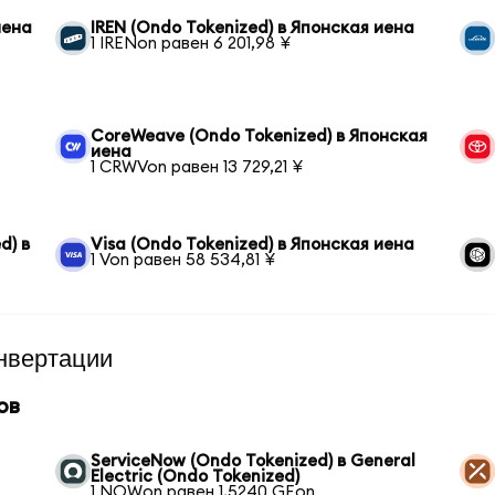
иена
IREN (Ondo Tokenized) в Японская иена
1 IRENon равен 6 201,98 ¥
CoreWeave (Ondo Tokenized) в Японская
иена
1 CRWVon равен 13 729,21 ¥
d) в
Visa (Ondo Tokenized) в Японская иена
1 Von равен 58 534,81 ¥
нвертации
ов
l
ServiceNow (Ondo Tokenized) в General
Electric (Ondo Tokenized)
1 NOWon равен 1,5240 GEon