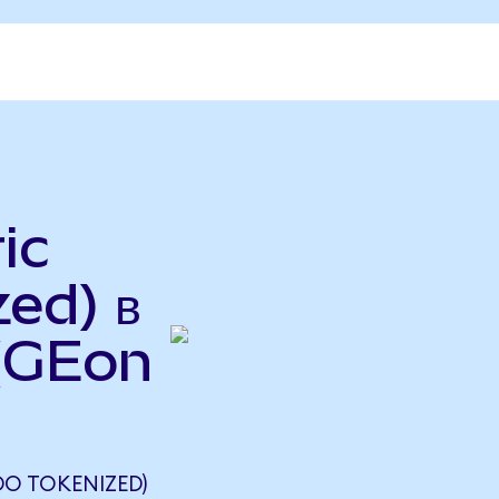
ic
ed) в
 (GEon
DO TOKENIZED)