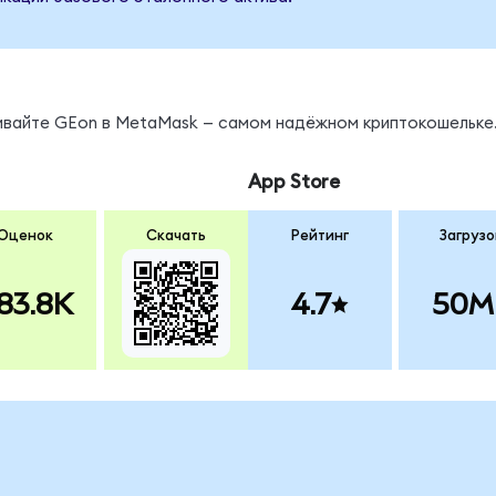
нивайте GEon в MetaMask — самом надёжном криптокошельке
App Store
Оценок
Скачать
Рейтинг
Загрузо
83.8K
4.7
50M