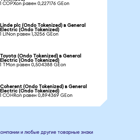
1 COPXon равен 0,227176 GEon
Linde plc (Ondo Tokenized) в General
Electric (Ondo Tokenized)
1 LINon равен 1,3256 GEon
Toyota (Ondo Tokenized) в General
Electric (Ondo Tokenized)
1 TMon равен 0,504388 GEon
Coherent (Ondo Tokenized) в General
Electric (Ondo Tokenized)
1 COHRon равен 0,894369 GEon
 компании и любые другие товарные знаки