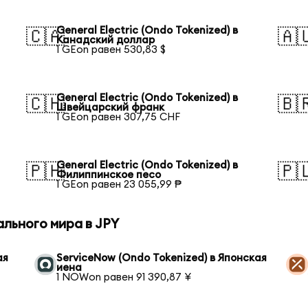
General Electric (Ondo Tokenized) в
🇨🇦
🇦
Канадский доллар
1 GEon равен 530,83 $
General Electric (Ondo Tokenized) в
🇨🇭
🇧
Швейцарский франк
1 GEon равен 307,75 CHF
General Electric (Ondo Tokenized) в
🇵🇭
🇵
Филиппинское песо
1 GEon равен 23 055,99 ₱
льного мира в JPY
ая
ServiceNow (Ondo Tokenized) в Японская
иена
1 NOWon равен 91 390,87 ¥