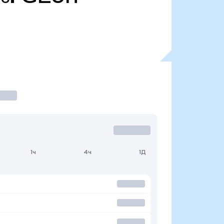
1ч
4ч
1Д