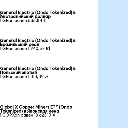
General Electric (Ondo Tokenized) в

Австралийский доллар
1 GEon равен 538,84 $
General Electric (Ondo Tokenized) в

Бразильский реал
1 GEon равен 1 940,57 R$
General Electric (Ondo Tokenized) в

Польский злотый
1 GEon равен 1 414,49 zł
Global X Copper Miners ETF (Ondo
Tokenized) в Японская иена
1 COPXon равен 13 623,13 ¥