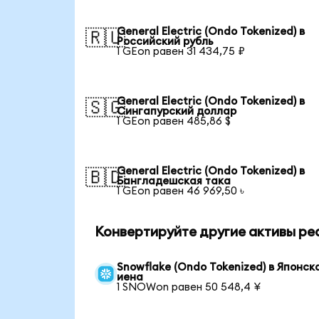
General Electric (Ondo Tokenized) в
🇷🇺
Российский рубль
1 GEon равен 31 434,75 ₽
General Electric (Ondo Tokenized) в
🇸🇬
Сингапурский доллар
1 GEon равен 485,86 $
General Electric (Ondo Tokenized) в
🇧🇩
Бангладешская така
1 GEon равен 46 969,50 ৳
Конвертируйте другие активы реа
Snowflake (Ondo Tokenized) в Японск
иена
1 SNOWon равен 50 548,4 ¥