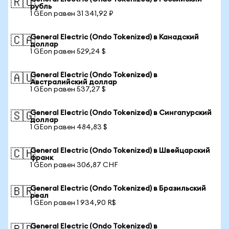
🇷🇺
рубль
1 GEon равен 31 341,92 ₽
General Electric (Ondo Tokenized) в Канадский
🇨🇦
доллар
1 GEon равен 529,24 $
General Electric (Ondo Tokenized) в
🇦🇺
Австралийский доллар
1 GEon равен 537,27 $
General Electric (Ondo Tokenized) в Сингапурский
🇸🇬
доллар
1 GEon равен 484,83 $
General Electric (Ondo Tokenized) в Швейцарский
🇨🇭
франк
1 GEon равен 306,87 CHF
General Electric (Ondo Tokenized) в Бразильский
🇧🇷
реал
1 GEon равен 1 934,90 R$
General Electric (Ondo Tokenized) в