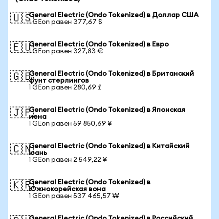
General Electric (Ondo Tokenized) в Доллар США
🇺🇸
1 GEon равен 377,67 $
General Electric (Ondo Tokenized) в Евро
🇪🇺
1 GEon равен 327,83 €
General Electric (Ondo Tokenized) в Британский
🇬🇧
фунт стерлингов
1 GEon равен 280,69 £
General Electric (Ondo Tokenized) в Японская
🇯🇵
иена
1 GEon равен 59 850,69 ¥
General Electric (Ondo Tokenized) в Китайский
🇨🇳
юань
1 GEon равен 2 549,22 ¥
General Electric (Ondo Tokenized) в
🇰🇷
Южнокорейская вона
1 GEon равен 537 465,57 ₩
General Electric (Ondo Tokenized) в Российский