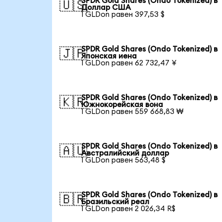
SPDR Gold Shares (Ondo Tokenized) в
🇺🇸
Доллар США
1 GLDon равен 397,53 $
SPDR Gold Shares (Ondo Tokenized) в
🇯🇵
Японская иена
1 GLDon равен 62 732,47 ¥
SPDR Gold Shares (Ondo Tokenized) в
🇰🇷
Южнокорейская вона
1 GLDon равен 559 668,83 ₩
SPDR Gold Shares (Ondo Tokenized) в
🇦🇺
Австралийский доллар
1 GLDon равен 563,48 $
SPDR Gold Shares (Ondo Tokenized) в
🇧🇷
Бразильский реал
1 GLDon равен 2 026,34 R$