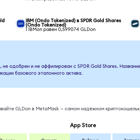
ld
IBM (Ondo Tokenized) в SPDR Gold Shares
(Ondo Tokenized)
1 IBMon равен 0,599074 GLDon
, не одобрен и не аффилирован с SPDR Gold Shares. Названи
кации базового эталонного актива.
нивайте GLDon в MetaMask — самом надёжном криптокошельк
App Store