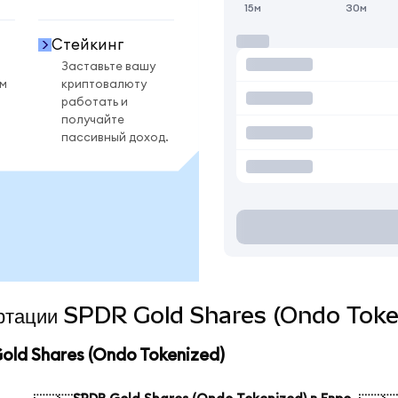
15м
30м
Стейкинг
Заставьте вашу
ом
криптовалюту
работать и
получайте
пассивный доход.
вертации SPDR Gold Shares (Ondo Toke
ld Shares (Ondo Tokenized)