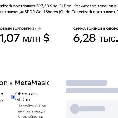
nized) составляет 397,53 $ за GLDon. Количество токенов в
итализация SPDR Gold Shares (Ondo Tokenized) составляет 2,
ОБЪЕМ ТОРГОВЛИ
(24 Ч)
СУММА ТОКЕНОВ В ОБОР
1,07 млн $
6,28 тыс
LDon в MetaMask
Торговать
on
Обменять
GLDon
on
Торгуйте GLDon
внутри и между
блокчейнами.