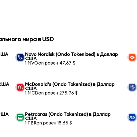
ального мира в USD
 США
Novo Nordisk (Ondo Tokenized) в Доллар
США
1 NVOon равен 47,87 $
 США
McDonald's (Ondo Tokenized) в Доллар
США
1 MCDon равен 278,96 $
 США
Petrobras (Ondo Tokenized) в Доллар
США
1 PBRon равен 18,65 $