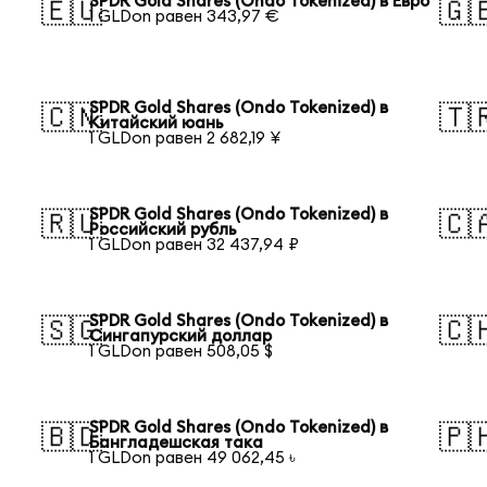
SPDR Gold Shares (Ondo Tokenized) в Евро
🇪🇺
🇬
1 GLDon равен 343,97 €
SPDR Gold Shares (Ondo Tokenized) в
🇨🇳
🇹
Китайский юань
1 GLDon равен 2 682,19 ¥
SPDR Gold Shares (Ondo Tokenized) в
🇷🇺
🇨
Российский рубль
1 GLDon равен 32 437,94 ₽
SPDR Gold Shares (Ondo Tokenized) в
🇸🇬
🇨
Сингапурский доллар
1 GLDon равен 508,05 $
SPDR Gold Shares (Ondo Tokenized) в
🇧🇩
🇵
Бангладешская така
1 GLDon равен 49 062,45 ৳