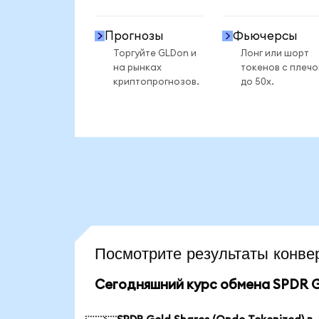
Прогнозы
Фьючерсы
Торгуйте GLDon и
Лонг или шорт
на рынках
токенов с плеч
криптопрогнозов.
до 50x.
Посмотрите результаты кон
Сегодняшний курс обмена SPDR Go