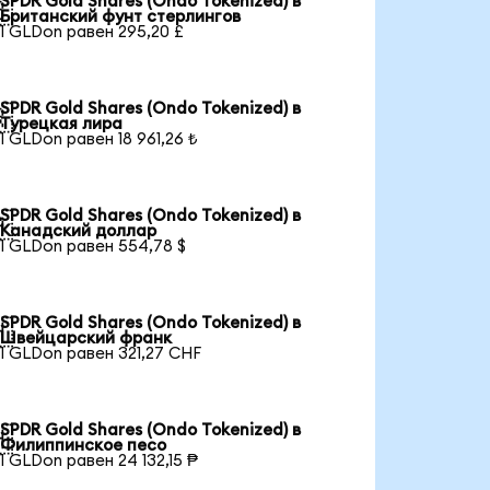
SPDR Gold Shares (Ondo Tokenized) в

Британский фунт стерлингов
1 GLDon равен 295,20 £
SPDR Gold Shares (Ondo Tokenized) в

Турецкая лира
1 GLDon равен 18 961,26 ₺
SPDR Gold Shares (Ondo Tokenized) в

Канадский доллар
1 GLDon равен 554,78 $
SPDR Gold Shares (Ondo Tokenized) в

Швейцарский франк
1 GLDon равен 321,27 CHF
SPDR Gold Shares (Ondo Tokenized) в

Филиппинское песо
1 GLDon равен 24 132,15 ₱