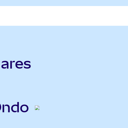
ares
Ondo