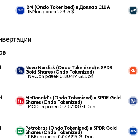
IBM (Ondo Tokenized) в Доллар США
1 IBMon равен 238,15 $
нвертации
ов
d
Novo Nordisk (Ondo Tokenized) в SPDR
Gold Shares (Ondo Tokenized)
1 NVOon равен 0,120419 GLDon
d
McDonald's (Ondo Tokenized) в SPDR Gold
Shares (Ondo Tokenized)
1 MCDon равен 0,701733 GLDon
d
Petrobras (Ondo Tokenized) в SPDR Gold
Shares (Ondo Tokenized)
1 PBRon равен 0,046915 GLDon