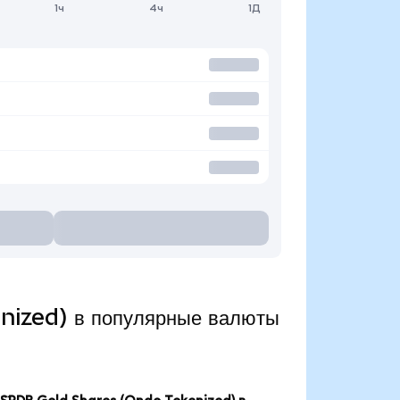
1ч
4ч
1Д
nized) в популярные валюты