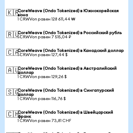
CoreWeave (Ondo Tokenized) в Южнокорейская
🇰🇷
вона
1 CRWVon равен 128 611,44 ₩
CoreWeave (Ondo Tokenized) в Российский рубль
🇷🇺
1 CRWVon равен 7 515,04 ₽
CoreWeave (Ondo Tokenized) в Канадский доллар
🇨🇦
1 CRWVon равен 127,44 $
CoreWeave (Ondo Tokenized) в Австралийский
🇦🇺
доллар
1 CRWVon равен 129,26 $
CoreWeave (Ondo Tokenized) в Сингапурский
🇸🇬
доллар
1 CRWVon равен 116,76 $
CoreWeave (Ondo Tokenized) в Швейцарский
🇨🇭
франк
1 CRWVon равен 73,81 CHF