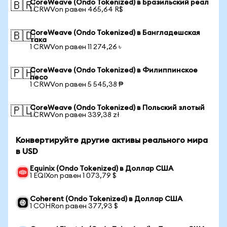
CoreWeave (Ondo Tokenized) в Бразильский реал
🇧🇷
1 CRWVon равен 465,64 R$
CoreWeave (Ondo Tokenized) в Бангладешская
🇧🇩
така
1 CRWVon равен 11 274,26 ৳
CoreWeave (Ondo Tokenized) в Филиппинское
🇵🇭
песо
1 CRWVon равен 5 545,38 ₱
CoreWeave (Ondo Tokenized) в Польский злотый
🇵🇱
1 CRWVon равен 339,38 zł
Конвертируйте другие активы реального мира
в USD
Equinix (Ondo Tokenized) в Доллар США
1 EQIXon равен 1 073,79 $
Coherent (Ondo Tokenized) в Доллар США
1 COHRon равен 377,93 $