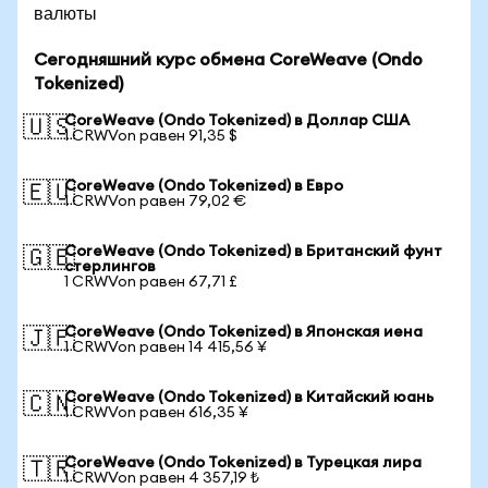
валюты
Сегодняшний курс обмена CoreWeave (Ondo
Tokenized)
CoreWeave (Ondo Tokenized) в Доллар США
🇺🇸
1 CRWVon равен 91,35 $
CoreWeave (Ondo Tokenized) в Евро
🇪🇺
1 CRWVon равен 79,02 €
CoreWeave (Ondo Tokenized) в Британский фунт
🇬🇧
стерлингов
1 CRWVon равен 67,71 £
CoreWeave (Ondo Tokenized) в Японская иена
🇯🇵
1 CRWVon равен 14 415,56 ¥
CoreWeave (Ondo Tokenized) в Китайский юань
🇨🇳
1 CRWVon равен 616,35 ¥
CoreWeave (Ondo Tokenized) в Турецкая лира
🇹🇷
1 CRWVon равен 4 357,19 ₺