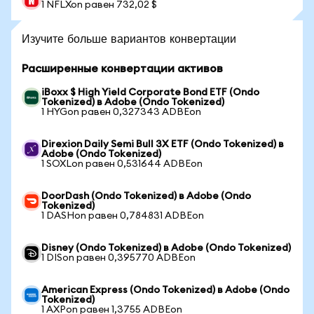
1 NFLXon равен 732,02 $
Изучите больше вариантов конвертации
Расширенные конвертации активов
iBoxx $ High Yield Corporate Bond ETF (Ondo
Tokenized) в Adobe (Ondo Tokenized)
1 HYGon равен 0,327343 ADBEon
Direxion Daily Semi Bull 3X ETF (Ondo Tokenized) в
Adobe (Ondo Tokenized)
1 SOXLon равен 0,531644 ADBEon
DoorDash (Ondo Tokenized) в Adobe (Ondo
Tokenized)
1 DASHon равен 0,784831 ADBEon
Disney (Ondo Tokenized) в Adobe (Ondo Tokenized)
1 DISon равен 0,395770 ADBEon
American Express (Ondo Tokenized) в Adobe (Ondo
Tokenized)
1 AXPon равен 1,3755 ADBEon