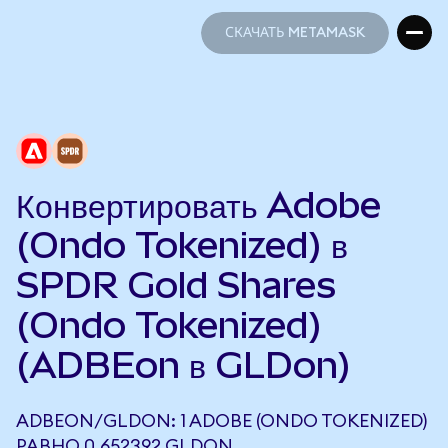
СКАЧАТЬ METAMASK
СКАЧАТЬ METAMASK
Конвертировать Adobe
(Ondo Tokenized) в
SPDR Gold Shares
(Ondo Tokenized)
(ADBEon в GLDon)
ADBEON/GLDON: 1 ADOBE (ONDO TOKENIZED)
РАВНО 0,652392 GLDON