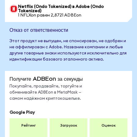
Netflix (Ondo Tokenized) в Adobe (Ondo
Tokenized)
1 NFLXon равен 2,8721 ADBEon
Отказ от ответственности
Этот продукт не выпущен, не спонсирован, не одобрен и
не аффилирован с Adobe. Название компании и любые
другие товарные знаки используются исключительно для
идентификации базового эталонного актива.
Получите ADBEon за секунды
Покупайте, продавайте, торгуйте и
обменивайте ADBEon в MetaMask —
самом надёжном криптокошельке.
Google Play
Рейтинг
Загрузок
Оценок