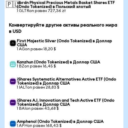
abrdn Physical Precious Metals Basket Shares ETF
🇵🇱
(Ondo Tokenized) в Польский злотый
1 GLTRon равен 727,36 zł
Конвертируйте другие активы реального мира
в USD
First Majestic Silver (Ondo Tokenized) в Доллар
США
1 AGon равен 18,20 $
Kanzhun (Ondo Tokenized) в Доллар США
1 BZon равен 16,45 $
iShares Systematic Alternatives Active ETF (Ondo
Tokenized) в Доллар США
1 IALTon равен 28,83 $
iShares A.I. Innovation and Tech Active ETF (Ondo
Tokenized) в Доллар США
1 BAIon равен 43,68 $
Amphenol (Ondo Tokenized) в Доллар США
1 APHon равен 168,43 $