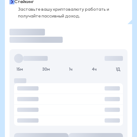
Стейкинг
Заставьте вашу криптовалюту работать и
получайте пассивный доход.
Торговать
15м
30м
1ч
4ч
1Д