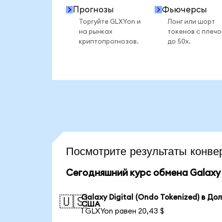
Прогнозы
Фьючерсы
Торгуйте GLXYon и
Лонг или шорт
на рынках
токенов с плеч
криптопрогнозов.
до 50x.
Посмотрите результаты конв
Сегодняшний курс обмена Galaxy D
Galaxy Digital (Ondo Tokenized) в До
🇺🇸
США
1 GLXYon равен 20,43 $