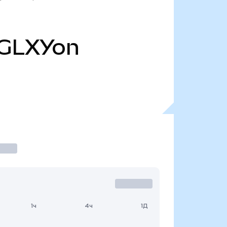
GLXYon
1ч
4ч
1Д