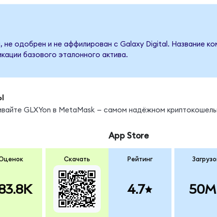
 не одобрен и не аффилирован с Galaxy Digital. Название к
кации базового эталонного актива.
ы
нивайте GLXYon в MetaMask — самом надёжном криптокошель
App Store
Оценок
Скачать
Рейтинг
Загрузо
83.8K
4.7
50M