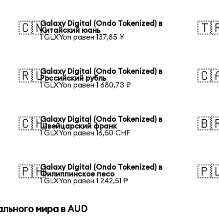
Galaxy Digital (Ondo Tokenized) в
🇨🇳
🇹
Китайский юань
1 GLXYon равен 137,85 ¥
Galaxy Digital (Ondo Tokenized) в
🇷🇺
🇨
Российский рубль
1 GLXYon равен 1 680,73 ₽
Galaxy Digital (Ondo Tokenized) в
🇨🇭
🇧
Швейцарский франк
1 GLXYon равен 16,50 CHF
Galaxy Digital (Ondo Tokenized) в
🇵🇭
🇵
Филиппинское песо
1 GLXYon равен 1 242,51 ₱
ального мира в AUD