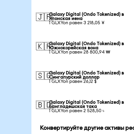
Galaxy Digital (Ondo Tokenized) в
🇯🇵
Японская иена
1 GLXYon равен 3 218,05 ¥
Galaxy Digital (Ondo Tokenized) в
🇰🇷
Южнокорейская вона
1 GLXYon равен 28 800,94 ₩
Galaxy Digital (Ondo Tokenized) в
🇸🇬
Сингапурский доллар
1 GLXYon равен 26,12 $
Galaxy Digital (Ondo Tokenized) в
🇧🇩
Бангладешская така
1 GLXYon равен 2 528,50 ৳
Конвертируйте другие активы ре