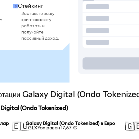
Стейкинг
Заставьте вашу
ом
криптовалюту
работать и
получайте
пассивный доход.
ертации Galaxy Digital (Ondo Tokenize
igital (Ondo Tokenized)
ллар
Galaxy Digital (Ondo Tokenized) в Евро
🇪🇺
🇬
1 GLXYon равен 17,67 €