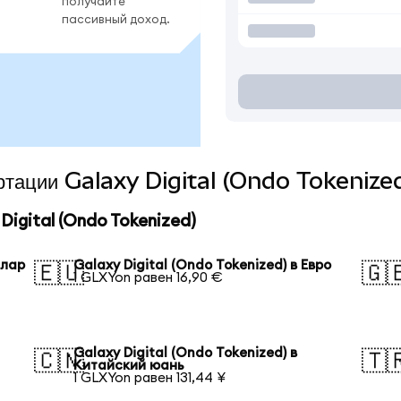
получайте
пассивный доход.
ертации Galaxy Digital (Ondo Tokenize
igital (Ondo Tokenized)
ллар
Galaxy Digital (Ondo Tokenized) в Евро
🇪🇺
🇬
1 GLXYon равен 16,90 €
Galaxy Digital (Ondo Tokenized) в
🇨🇳
🇹
Китайский юань
1 GLXYon равен 131,44 ¥