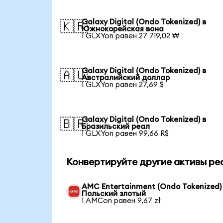
Galaxy Digital (Ondo Tokenized) в
🇰🇷
Южнокорейская вона
1 GLXYon равен 27 719,02 ₩
Galaxy Digital (Ondo Tokenized) в
🇦🇺
Австралийский доллар
1 GLXYon равен 27,69 $
Galaxy Digital (Ondo Tokenized) в
🇧🇷
Бразильский реал
1 GLXYon равен 99,66 R$
Конвертируйте другие активы ре
AMC Entertainment (Ondo Tokenized)
Польский злотый
1 AMCon равен 9,67 zł