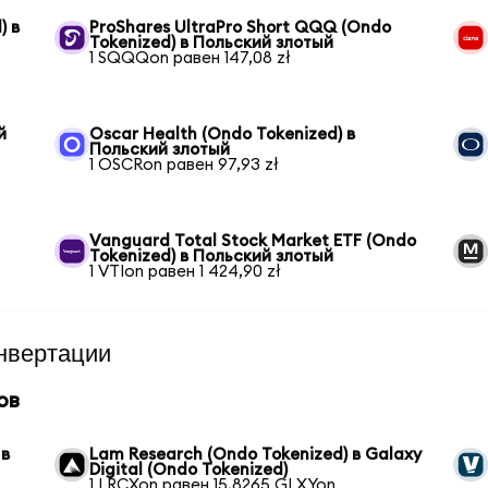
) в
ProShares UltraPro Short QQQ (Ondo
Tokenized) в Польский злотый
1 SQQQon равен 147,08 zł
й
Oscar Health (Ondo Tokenized) в
Польский злотый
1 OSCRon равен 97,93 zł
Vanguard Total Stock Market ETF (Ondo
Tokenized) в Польский злотый
1 VTIon равен 1 424,90 zł
нвертации
ов
 в
Lam Research (Ondo Tokenized) в Galaxy
Digital (Ondo Tokenized)
1 LRCXon равен 15,8265 GLXYon