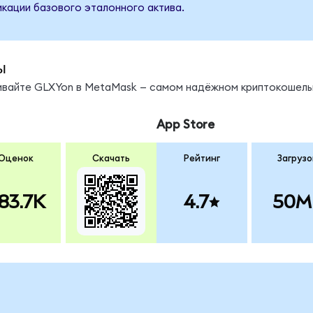
кации базового эталонного актива.
ы
нивайте GLXYon в MetaMask — самом надёжном криптокошель
App Store
Оценок
Скачать
Рейтинг
Загрузо
83.7K
4.7
50M