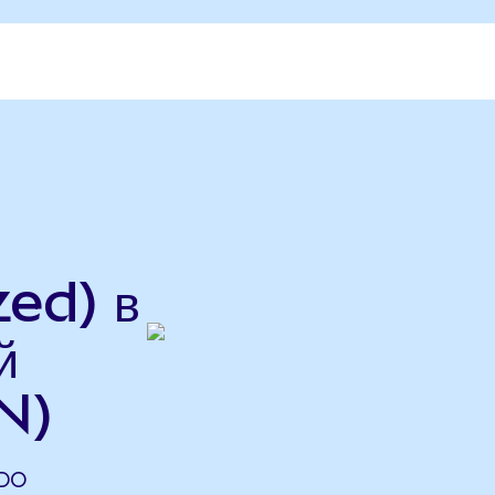
ed) в
й
N)
NDO