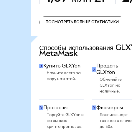
ПОСМОТРЕТЬ БОЛЬШЕ СТАТИСТИКИ
ПОСМОТРЕТЬ БОЛЬШЕ СТАТИСТИКИ
Способы использования GLX
MetaMask
Купить GLXYon
Продать
GLXYon
Начните всего за
пару нажатий.
Обменяйте
GLXYon на
наличные.
Прогнозы
Фьючерсы
Торгуйте GLXYon и
Лонг или шорт
на рынках
токенов с плеч
криптопрогнозов.
до 50x.