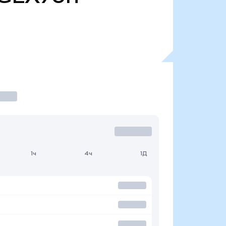
1ч
4ч
1Д