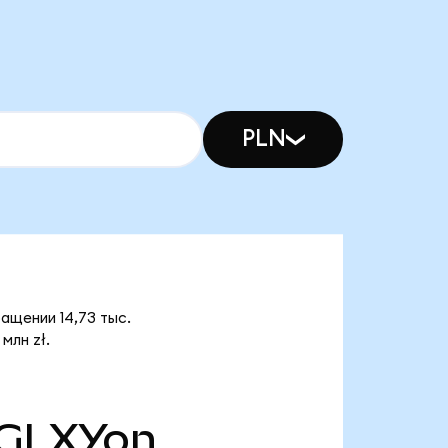
PLN
ращении 14,73 тыс.
млн zł.
GLXYon