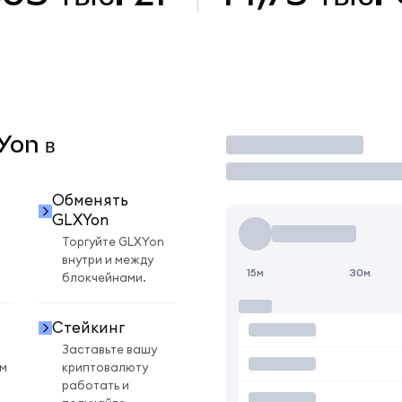
Yon в
Торговать
Обменять
GLXYon
Торгуйте GLXYon
внутри и между
15м
30м
блокчейнами.
Стейкинг
Заставьте вашу
ом
криптовалюту
работать и