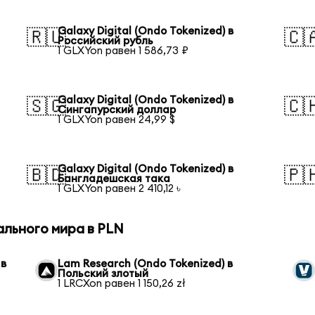
Galaxy Digital (Ondo Tokenized) в
🇷🇺
🇨
Российский рубль
1 GLXYon равен 1 586,73 ₽
Galaxy Digital (Ondo Tokenized) в
🇸🇬
🇨
Сингапурский доллар
1 GLXYon равен 24,99 $
Galaxy Digital (Ondo Tokenized) в
🇧🇩
🇵
Бангладешская така
1 GLXYon равен 2 410,12 ৳
ального мира в PLN
 в
Lam Research (Ondo Tokenized) в
Польский злотый
1 LRCXon равен 1 150,26 zł