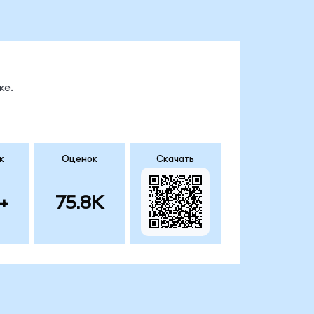
ке.
к
Оценок
Скачать
+
75.8K