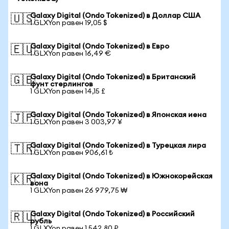
Galaxy Digital (Ondo Tokenized) в Доллар США
🇺🇸
1 GLXYon равен 19,05 $
Galaxy Digital (Ondo Tokenized) в Евро
🇪🇺
1 GLXYon равен 16,49 €
Galaxy Digital (Ondo Tokenized) в Британский
🇬🇧
фунт стерлингов
1 GLXYon равен 14,15 £
Galaxy Digital (Ondo Tokenized) в Японская иена
🇯🇵
1 GLXYon равен 3 003,97 ¥
Galaxy Digital (Ondo Tokenized) в Турецкая лира
🇹🇷
1 GLXYon равен 906,61 ₺
Galaxy Digital (Ondo Tokenized) в Южнокорейская
🇰🇷
вона
1 GLXYon равен 26 979,75 ₩
Galaxy Digital (Ondo Tokenized) в Российский
🇷🇺
рубль
1 GLXYon равен 1 542,80 ₽