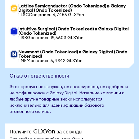
Lattice Semiconductor (Ondo Tokenized) в Galaxy
Digital (Ondo Tokenized)
1 LSCCon равен 6,7455 GLXYon
Intuitive Surgical (Ondo Tokenized) в Galaxy Digital
(Ondo Tokenized)
1 ISRGon равен 19,5603 GLXYon
Newmont (Ondo Tokenized) в Galaxy Digital (Ondo
Tokenized)
1 NEMon равен 5,4842 GLXYon
Отказ от ответственности
Этот продукт не выпущен, не спонсирован, не одобрен и
не аффилирован с Galaxy Digital. Название компании и
любые другие товарные знаки используются
исключительно для идентификации базового
эталонного актива.
Получите GLXYon за секунды