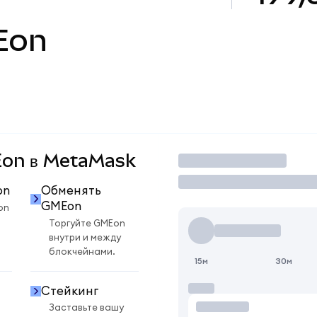
Eon
MEon в MetaMask
Торговать
on
Обменять
GMEon
on
Торгуйте GMEon
внутри и между
блокчейнами.
15м
30м
Стейкинг
Заставьте вашу