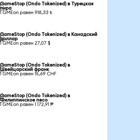
GameStop (Ondo Tokenized) в Турецкая

лира
1 GMEon равен 918,33 ₺
GameStop (Ondo Tokenized) в Канадский

доллар
1 GMEon равен 27,07 $
GameStop (Ondo Tokenized) в

Швейцарский франк
1 GMEon равен 15,69 CHF
GameStop (Ondo Tokenized) в

Филиппинское песо
1 GMEon равен 1 172,91 ₱