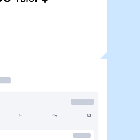
1ч
4ч
1Д