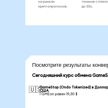
на рынках
токенов с плеч
криптопрогнозов.
до 50x.
Посмотрите результаты кон
Сегодняшний курс обмена GameSt
GameStop (Ondo Tokenized) в Долла
🇺🇸
США
1 GMEon равен 19,30 $