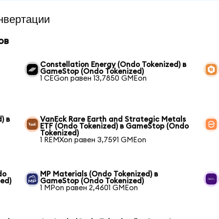
нвертации
ов
Constellation Energy (Ondo Tokenized) в
GameStop (Ondo Tokenized)
1 CEGon равен 13,7850 GMEon
) в
VanEck Rare Earth and Strategic Metals
ETF (Ondo Tokenized) в GameStop (Ondo
Tokenized)
1 REMXon равен 3,7591 GMEon
do
MP Materials (Ondo Tokenized) в
ed)
GameStop (Ondo Tokenized)
1 MPon равен 2,4601 GMEon