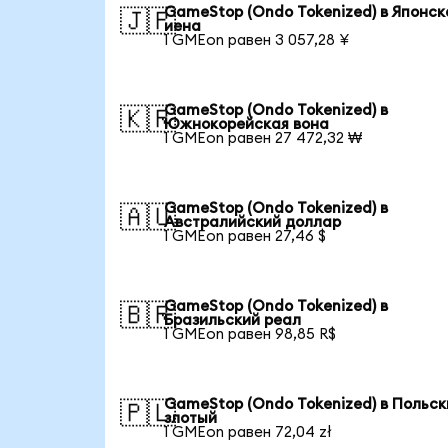
GameStop (Ondo Tokenized) в Японск
🇯🇵
иена
1 GMEon равен 3 057,28 ¥
GameStop (Ondo Tokenized) в
🇰🇷
Южнокорейская вона
1 GMEon равен 27 472,32 ₩
GameStop (Ondo Tokenized) в
🇦🇺
Австралийский доллар
1 GMEon равен 27,46 $
GameStop (Ondo Tokenized) в
🇧🇷
Бразильский реал
1 GMEon равен 98,85 R$
GameStop (Ondo Tokenized) в Польск
🇵🇱
злотый
1 GMEon равен 72,04 zł