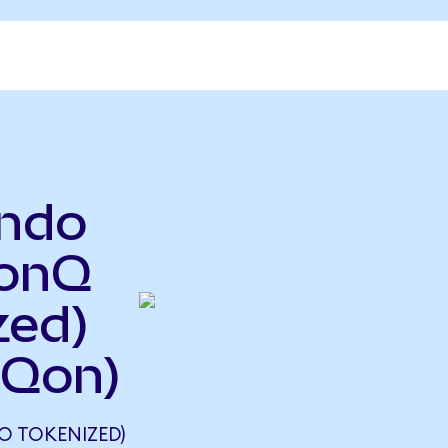
ndo
IonQ
zed)
NQon)
 TOKENIZED)