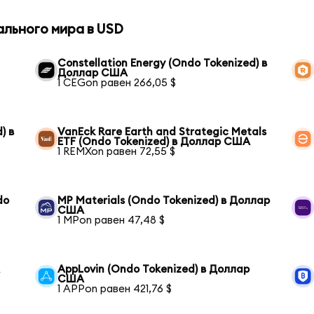
ального мира в USD
Constellation Energy (Ondo Tokenized) в
Доллар США
1 CEGon равен 266,05 $
) в
VanEck Rare Earth and Strategic Metals
ETF (Ondo Tokenized) в Доллар США
1 REMXon равен 72,55 $
do
MP Materials (Ondo Tokenized) в Доллар
США
1 MPon равен 47,48 $
А
AppLovin (Ondo Tokenized) в Доллар
США
1 APPon равен 421,76 $