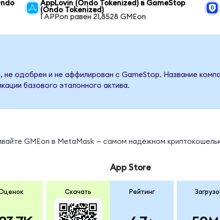
Ondo
AppLovin (Ondo Tokenized) в GameStop
(Ondo Tokenized)
1 APPon равен 21,8528 GMEon
, не одобрен и не аффилирован с GameStop. Название компа
кации базового эталонного актива.
ы
нивайте GMEon в MetaMask — самом надёжном криптокошельк
App Store
Оценок
Скачать
Рейтинг
Загрузо