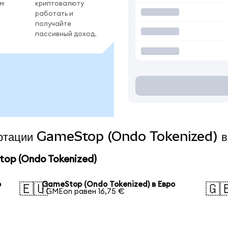
ом
криптовалюту
работать и
получайте
пассивный доход.
вертации GameStop (Ondo Tokenized) в
op (Ondo Tokenized)
р
GameStop (Ondo Tokenized) в Евро
🇪🇺
🇬
1 GMEon равен 16,75 €