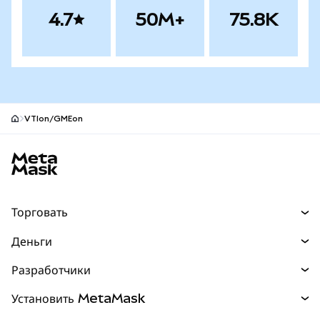
4.7
50M+
75.8K
VTIon/GMEon
Нижний колонтитул сайта MetaMask
Торговать
Торговля
Деньги
Swaps
Покупайте
Разработчики
Прогнозы
НОВИНКА
Карта
Документация для разработчиков
Установить MetaMask
Перпы
НОВИНКА
mUSD
НОВИНКА
Инфопанель
Защита транзакций