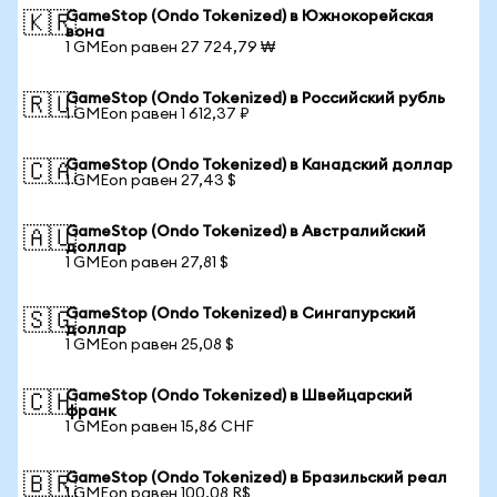
GameStop (Ondo Tokenized) в Южнокорейская
🇰🇷
вона
1 GMEon равен 27 724,79 ₩
GameStop (Ondo Tokenized) в Российский рубль
🇷🇺
1 GMEon равен 1 612,37 ₽
GameStop (Ondo Tokenized) в Канадский доллар
🇨🇦
1 GMEon равен 27,43 $
GameStop (Ondo Tokenized) в Австралийский
🇦🇺
доллар
1 GMEon равен 27,81 $
GameStop (Ondo Tokenized) в Сингапурский
🇸🇬
доллар
1 GMEon равен 25,08 $
GameStop (Ondo Tokenized) в Швейцарский
🇨🇭
франк
1 GMEon равен 15,86 CHF
GameStop (Ondo Tokenized) в Бразильский реал
🇧🇷
1 GMEon равен 100,08 R$