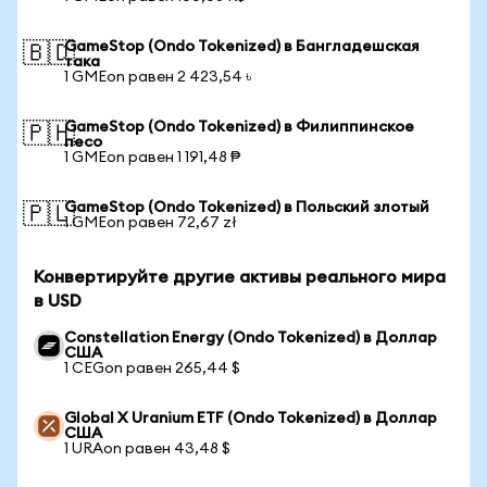
GameStop (Ondo Tokenized) в Бангладешская
🇧🇩
така
1 GMEon равен 2 423,54 ৳
GameStop (Ondo Tokenized) в Филиппинское
🇵🇭
песо
1 GMEon равен 1 191,48 ₱
GameStop (Ondo Tokenized) в Польский злотый
🇵🇱
1 GMEon равен 72,67 zł
Конвертируйте другие активы реального мира
в USD
Constellation Energy (Ondo Tokenized) в Доллар
США
1 CEGon равен 265,44 $
Global X Uranium ETF (Ondo Tokenized) в Доллар
США
1 URAon равен 43,48 $