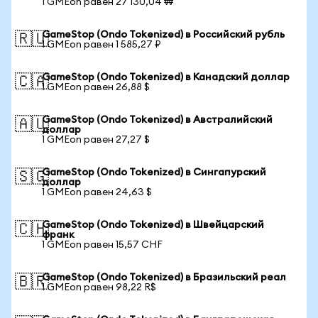
1 GMEon равен 27 130,04 ₩
GameStop (Ondo Tokenized) в Российский рубль
🇷🇺
1 GMEon равен 1 585,27 ₽
GameStop (Ondo Tokenized) в Канадский доллар
🇨🇦
1 GMEon равен 26,88 $
GameStop (Ondo Tokenized) в Австралийский
🇦🇺
доллар
1 GMEon равен 27,27 $
GameStop (Ondo Tokenized) в Сингапурский
🇸🇬
доллар
1 GMEon равен 24,63 $
GameStop (Ondo Tokenized) в Швейцарский
🇨🇭
франк
1 GMEon равен 15,57 CHF
GameStop (Ondo Tokenized) в Бразильский реал
🇧🇷
1 GMEon равен 98,22 R$