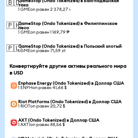
GameStop (Ondo Tokenized) в Бангладешская
🇧🇩
така
1 GMEon равен 2 378,27 ৳
GameStop (Ondo Tokenized) в Филиппинское
🇵🇭
песо
1 GMEon равен 1 169,79 ₱
GameStop (Ondo Tokenized) в Польский злотый
🇵🇱
1 GMEon равен 71,59 zł
Конвертируйте другие активы реального мира
в USD
Enphase Energy (Ondo Tokenized) в Доллар США
1 ENPHon равен 41,66 $
Riot Platforms (Ondo Tokenized) в Доллар США
1 RIOTon равен 20,72 $
AXT (Ondo Tokenized) в Доллар США
1 AXTIon равен 88,56 $