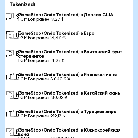
Tokenized)
GameStop (Ondo Tokenized) в Доллар США
🇺🇸
1 GMEon равен 19,27 $
GameStop (Ondo Tokenized) в Евро
🇪🇺
1 GMEon равен 16,67 €
GameStop (Ondo Tokenized) в Британский фунт
🇬🇧
стерлингов
1 GMEon равен 14,28 £
GameStop (Ondo Tokenized) в Японская иена
🇯🇵
1 GMEon равен 3 040,9 ¥
GameStop (Ondo Tokenized) в Китайский юань
🇨🇳
1 GMEon равен 130,02 ¥
GameStop (Ondo Tokenized) в Турецкая лира
🇹🇷
1 GMEon равен 919,13 ₺
GameStop (Ondo Tokenized) в Южнокорейская
🇰🇷
вона