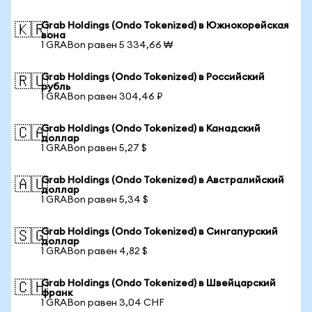
Grab Holdings (Ondo Tokenized) в Южнокорейская
🇰🇷
вона
1 GRABon равен 5 334,66 ₩
Grab Holdings (Ondo Tokenized) в Российский
🇷🇺
рубль
1 GRABon равен 304,46 ₽
Grab Holdings (Ondo Tokenized) в Канадский
🇨🇦
доллар
1 GRABon равен 5,27 $
Grab Holdings (Ondo Tokenized) в Австралийский
🇦🇺
доллар
1 GRABon равен 5,34 $
Grab Holdings (Ondo Tokenized) в Сингапурский
🇸🇬
доллар
1 GRABon равен 4,82 $
Grab Holdings (Ondo Tokenized) в Швейцарский
🇨🇭
франк
1 GRABon равен 3,04 CHF