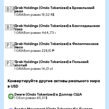
Grab Holdings (Ondo Tokenized) в Бразильский
🇧🇷
реал
1 GRABon равен 19,32 R$
Grab Holdings (Ondo Tokenized) в Бангладешская
🇧🇩
така
1 GRABon равен 464,73 ৳
Grab Holdings (Ondo Tokenized) в Филиппинское
🇵🇭
песо
1 GRABon равен 228,10 ₱
Grab Holdings (Ondo Tokenized) в Польский
🇵🇱
злотый
1 GRABon равен 14,01 zł
Конвертируйте другие активы реального мира
в USD
Deere (Ondo Tokenized) в Доллар США
1 DEon равен 611,31 $