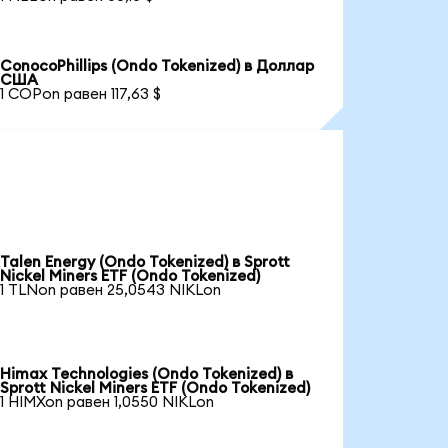
ConocoPhillips (Ondo Tokenized) в Доллар
США
1 COPon равен 117,63 $
Talen Energy (Ondo Tokenized) в Sprott
Nickel Miners ETF (Ondo Tokenized)
1 TLNon равен 25,0543 NIKLon
Himax Technologies (Ondo Tokenized) в
Sprott Nickel Miners ETF (Ondo Tokenized)
1 HIMXon равен 1,0550 NIKLon