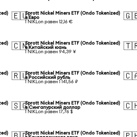
zed)
Sprott Nickel Miners ETF (Ondo Tokenized)
🇪🇺
🇬
в Евро
1 NIKLon равен 12,16 €
zed)
Sprott Nickel Miners ETF (Ondo Tokenized)
🇨🇳
🇹
в Китайский юань
1 NIKLon равен 94,39 ¥
zed)
Sprott Nickel Miners ETF (Ondo Tokenized)
🇷🇺
🇨
в Российский рубль
1 NIKLon равен 1 141,56 ₽
zed)
Sprott Nickel Miners ETF (Ondo Tokenized)
🇸🇬
🇨
в Сингапурский доллар
1 NIKLon равен 17,76 $
zed)
Sprott Nickel Miners ETF (Ondo Tokenized)
🇧🇩
🇵