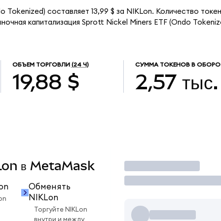
do Tokenized) составляет 13,99 $ за NIKLon. Количество ток
ночная капитализация Sprott Nickel Miners ETF (Ondo Tokeni
ОБЪЕМ ТОРГОВЛИ
(24 Ч)
СУММА ТОКЕНОВ В ОБОРО
19,88 $
2,57 тыс.
KLon в MetaMask
Торговать
on
Обменять
NIKLon
on
Торгуйте NIKLon
внутри и между