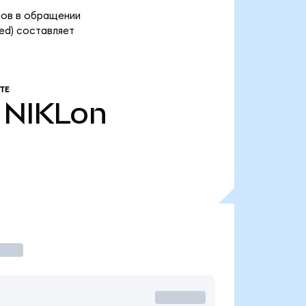
енов в обращении
zed) составляет
ТЕ
NIKLon