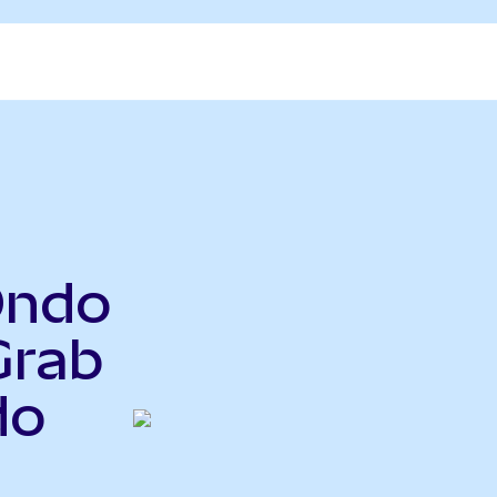
Ondo
Grab
do