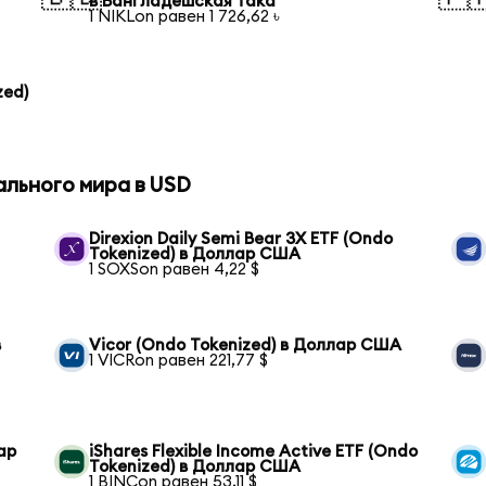
в Бангладешская така
1 NIKLon равен 1 726,62 ৳
zed)
ального мира в USD
Direxion Daily Semi Bear 3X ETF (Ondo
Tokenized) в Доллар США
1 SOXSon равен 4,22 $
в
Vicor (Ondo Tokenized) в Доллар США
1 VICRon равен 221,77 $
ар
iShares Flexible Income Active ETF (Ondo
Tokenized) в Доллар США
1 BINCon равен 53,11 $