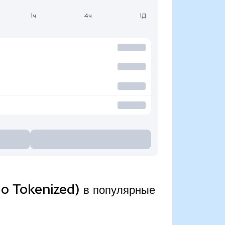
1ч
4ч
1Д
do Tokenized) в популярные