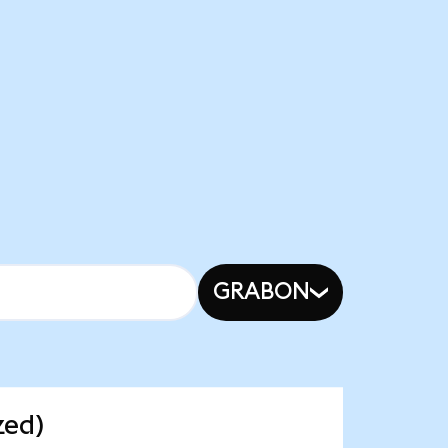
GRABON
zed)