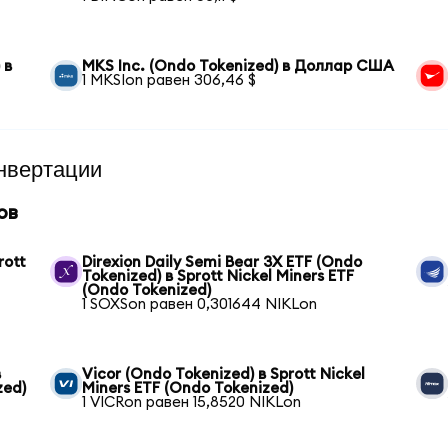
 в
MKS Inc. (Ondo Tokenized) в Доллар США
1 MKSIon равен 306,46 $
нвертации
ов
rott
Direxion Daily Semi Bear 3X ETF (Ondo
Tokenized) в Sprott Nickel Miners ETF
(Ondo Tokenized)
1 SOXSon равен 0,301644 NIKLon
в
Vicor (Ondo Tokenized) в Sprott Nickel
zed)
Miners ETF (Ondo Tokenized)
1 VICRon равен 15,8520 NIKLon