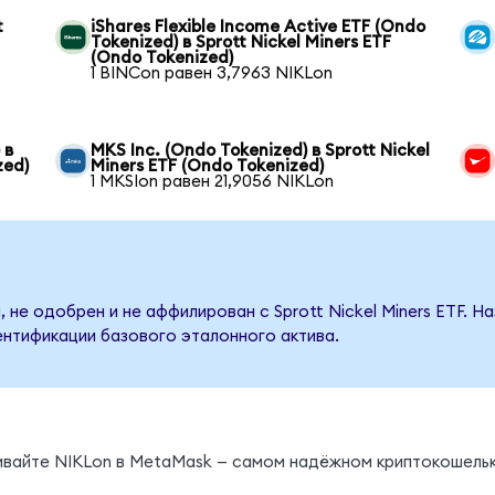
t
iShares Flexible Income Active ETF (Ondo
Tokenized) в Sprott Nickel Miners ETF
(Ondo Tokenized)
1 BINCon равен 3,7963 NIKLon
 в
MKS Inc. (Ondo Tokenized) в Sprott Nickel
zed)
Miners ETF (Ondo Tokenized)
1 MKSIon равен 21,9056 NIKLon
 не одобрен и не аффилирован с Sprott Nickel Miners ETF. 
ентификации базового эталонного актива.
ы
нивайте NIKLon в MetaMask — самом надёжном криптокошельк