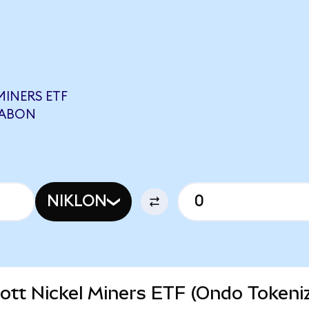
INERS ETF
RABON
NIKLON
prott Nickel Miners ETF (Ondo Tokeni