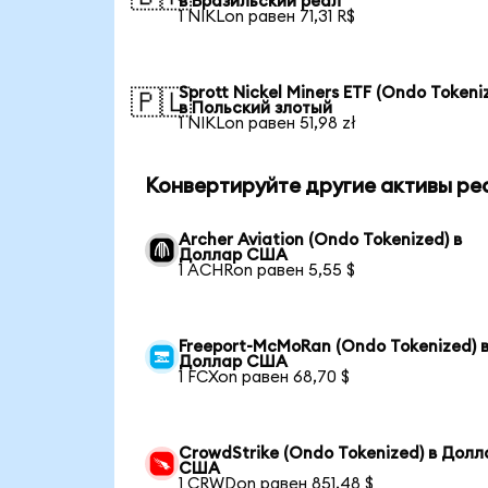
в Бразильский реал
1 NIKLon равен 71,31 R$
Sprott Nickel Miners ETF (Ondo Tokeni
🇵🇱
в Польский злотый
1 NIKLon равен 51,98 zł
Конвертируйте другие активы ре
Archer Aviation (Ondo Tokenized) в
Доллар США
1 ACHRon равен 5,55 $
Freeport-McMoRan (Ondo Tokenized) 
Доллар США
1 FCXon равен 68,70 $
CrowdStrike (Ondo Tokenized) в Долл
США
1 CRWDon равен 851,48 $