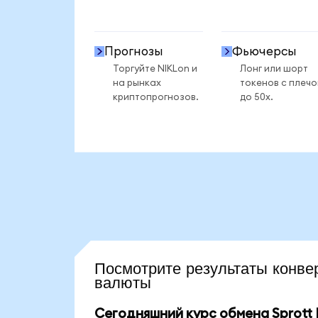
Прогнозы
Фьючерсы
Торгуйте NIKLon и
Лонг или шорт
на рынках
токенов с плеч
криптопрогнозов.
до 50x.
Посмотрите результаты кон
валюты
Сегодняшний курс обмена Sprott N