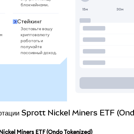
блокчейнами.
15м
30м
Стейкинг
Заставьте вашу
ом
криптовалюту
работать и
получайте
пассивный доход.
вертации Sprott Nickel Miners ETF (On
ickel Miners ETF (Ondo Tokenized)