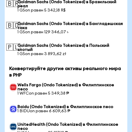
Goldman Sachs (Ondo Tokenized) в Бразильский
🇧🇷
реал
1 GSon равен 5 342,18 R$
Goldman Sachs (Ondo Tokenized) в Бангладешская
🇧🇩
така
1 GSon равен 129 346,07 ৳
Goldman Sachs (Ondo Tokenized) в Польский
🇵🇱
злотый
1 GSon равен 3 893,62 zł
Конвертируйте другие активы реального мира
в PHP
Wells Fargo (Ondo Tokenized) в Филиппинское
песо
1 WFCon равен 5 349,38 ₱
Baidu (Ondo Tokenized) в Филиппинское песо
1 BIDUon равен 6 609,63 ₱
UnitedHealth (Ondo Tokenized) в Филиппинское
песо