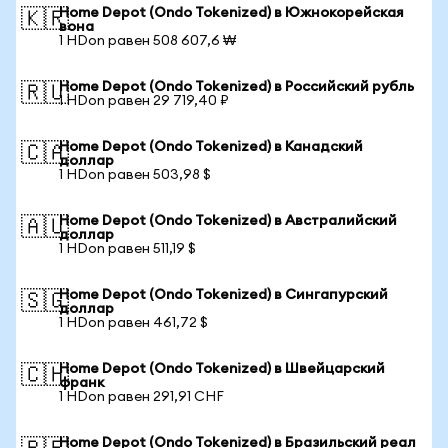
Home Depot (Ondo Tokenized) в Южнокорейская
🇰🇷
вона
1 HDon равен 508 607,6 ₩
Home Depot (Ondo Tokenized) в Российский рубль
🇷🇺
1 HDon равен 29 719,40 ₽
Home Depot (Ondo Tokenized) в Канадский
🇨🇦
доллар
1 HDon равен 503,98 $
Home Depot (Ondo Tokenized) в Австралийский
🇦🇺
доллар
1 HDon равен 511,19 $
Home Depot (Ondo Tokenized) в Сингапурский
🇸🇬
доллар
1 HDon равен 461,72 $
Home Depot (Ondo Tokenized) в Швейцарский
🇨🇭
франк
1 HDon равен 291,91 CHF
Home Depot (Ondo Tokenized) в Бразильский реал