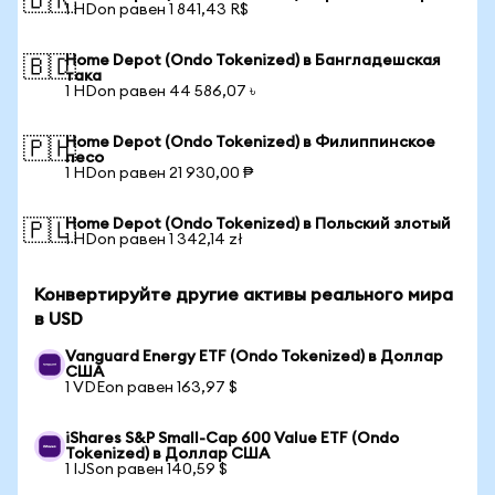
🇧🇷
1 HDon равен 1 841,43 R$
Home Depot (Ondo Tokenized) в Бангладешская
🇧🇩
така
1 HDon равен 44 586,07 ৳
Home Depot (Ondo Tokenized) в Филиппинское
🇵🇭
песо
1 HDon равен 21 930,00 ₱
Home Depot (Ondo Tokenized) в Польский злотый
🇵🇱
1 HDon равен 1 342,14 zł
Конвертируйте другие активы реального мира
в USD
Vanguard Energy ETF (Ondo Tokenized) в Доллар
США
1 VDEon равен 163,97 $
iShares S&P Small-Cap 600 Value ETF (Ondo
Tokenized) в Доллар США
1 IJSon равен 140,59 $