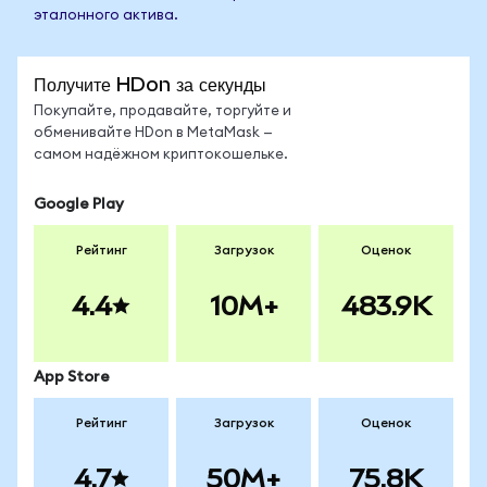
эталонного актива.
Получите HDon за секунды
Покупайте, продавайте, торгуйте и
обменивайте HDon в MetaMask —
самом надёжном криптокошельке.
Google Play
Рейтинг
Загрузок
Оценок
4.4
10M+
483.9K
App Store
Рейтинг
Загрузок
Оценок
4.7
50M+
75.8K