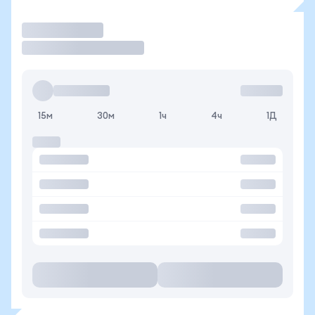
Торговать
15м
30м
1ч
4ч
1Д