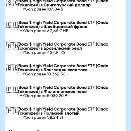
iBoxx $ High Yield Corporate Bond ETF (Ondo
🇸🇬
Tokenized) в Сингапурский доллар
1 HYGon равен 107,04 $
iBoxx $ High Yield Corporate Bond ETF (Ondo
🇨🇭
Tokenized) в Швейцарский франк
1 HYGon равен 67,66 CHF
iBoxx $ High Yield Corporate Bond ETF (Ondo
🇧🇷
Tokenized) в Бразильский реал
1 HYGon равен 427,91 R$
iBoxx $ High Yield Corporate Bond ETF (Ondo
🇧🇩
Tokenized) в Бангладешская така
1 HYGon равен 10 362,56 ৳
iBoxx $ High Yield Corporate Bond ETF (Ondo
🇵🇭
Tokenized) в Филиппинское песо
1 HYGon равен 5 089,20 ₱
iBoxx $ High Yield Corporate Bond ETF (Ondo
🇵🇱
Tokenized) в Польский злотый
1 HYGon равен 311,24 zł