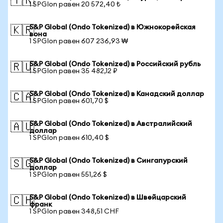
🇹🇷
1 SPGIon равен 20 572,40 ₺
S&P Global (Ondo Tokenized) в Южнокорейская
🇰🇷
вона
1 SPGIon равен 607 236,93 ₩
S&P Global (Ondo Tokenized) в Российский рубль
🇷🇺
1 SPGIon равен 35 482,12 ₽
S&P Global (Ondo Tokenized) в Канадский доллар
🇨🇦
1 SPGIon равен 601,70 $
S&P Global (Ondo Tokenized) в Австралийский
🇦🇺
доллар
1 SPGIon равен 610,40 $
S&P Global (Ondo Tokenized) в Сингапурский
🇸🇬
доллар
1 SPGIon равен 551,26 $
S&P Global (Ondo Tokenized) в Швейцарский
🇨🇭
франк
1 SPGIon равен 348,51 CHF