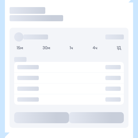
Торговать
15м
30м
1ч
4ч
1Д