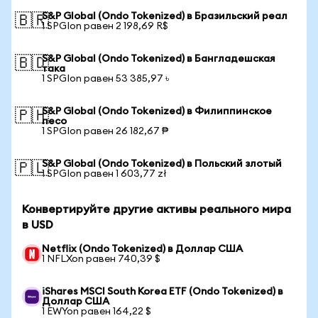
S&P Global (Ondo Tokenized) в Бразильский реал
🇧🇷
1 SPGIon равен 2 198,69 R$
S&P Global (Ondo Tokenized) в Бангладешская
🇧🇩
така
1 SPGIon равен 53 385,97 ৳
S&P Global (Ondo Tokenized) в Филиппинское
🇵🇭
песо
1 SPGIon равен 26 182,67 ₱
S&P Global (Ondo Tokenized) в Польский злотый
🇵🇱
1 SPGIon равен 1 603,77 zł
Конвертируйте другие активы реального мира
в USD
Netflix (Ondo Tokenized) в Доллар США
1 NFLXon равен 740,39 $
iShares MSCI South Korea ETF (Ondo Tokenized) в
Доллар США
1 EWYon равен 164,22 $