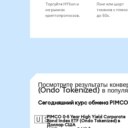
Торгуйте HYSon и
Лонг или шорт
на рынках
токенов с плеч
криптопрогнозов.
до 50x.
Посмотрите результаты кон
(Ondo Tokenized) в популя
Сегодняшний курс обмена PIMCO 0-
PIMCO 0-5 Year High Yield Corporate
🇺🇸
Bond Index ETF (Ondo Tokenized) в
Доллар США