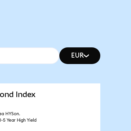
EUR
Bond Index
за HYSon.
 Year High Yield