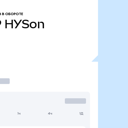
 В ОБОРОТЕ
9
HYSon
1ч
4ч
1Д