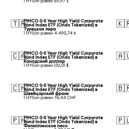
1 HYSon равен 69,97 £
PIMCO 0-5 Year High Yield Corporate
🇹🇷
🇰
Bond Index ETF (Ondo Tokenized) в
Турецкая лира
1 HYSon равен 4 490,74 ₺
PIMCO 0-5 Year High Yield Corporate
🇨🇦
🇦
Bond Index ETF (Ondo Tokenized) в
Канадский доллар
1 HYSon равен 132,01 $
PIMCO 0-5 Year High Yield Corporate
🇨🇭
🇧
Bond Index ETF (Ondo Tokenized) в
Швейцарский франк
1 HYSon равен 76,44 CHF
PIMCO 0-5 Year High Yield Corporate
🇵🇭
🇵
Bond Index ETF (Ondo Tokenized) в
Филиппинское песо