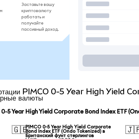
Заставьте вашу
ом
криптовалюту
работать и
получайте
пассивный доход.
вертации PIMCO 0-5 Year High Yield 
рные валюты
5 Year High Yield Corporate Bond Index ETF (On
PIMCO 0-5 Year High Yield Corporate
🇬🇧
🇯
Bond Index ETF (Ondo Tokenized) в
Британский фунт стерлингов