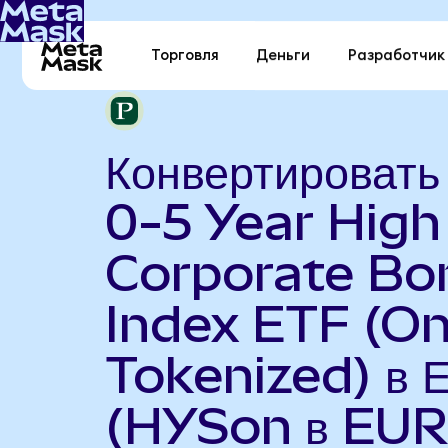
Торговля
Деньги
Разработчик
Конвертироват
0-5 Year High
Corporate Bo
Index ETF (O
Tokenized) в 
(HYSon в EUR