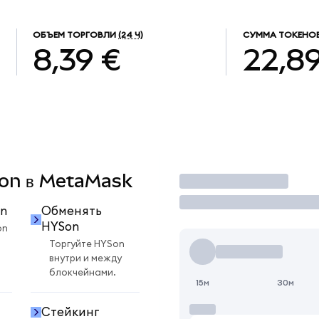
ОБЪЕМ ТОРГОВЛИ
(24 Ч)
СУММА ТОКЕНОВ
8,39 €
22,8
YSon в MetaMask
Торговать
n
Обменять
HYSon
on
Торгуйте HYSon
внутри и между
блокчейнами.
15м
30м
Стейкинг