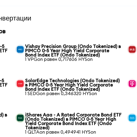
нвертации
ов
-5
Vishay Precision Group (Ondo Tokenized) в
 ETF
PIMCO 0-5 Year High Yield Corporate
Bond Index ETF (Ondo Tokenized)
1 VPGon равен 0,717606 HYSon
-5
SolarEdge Technologies (Ondo Tokenized)
 ETF
в PIMCO 0-5 Year High Yield Corporate
Bond Index ETF (Ondo Tokenized)
1 SEDGon равен 0,346320 HYSon
) в
iShares Aaa - A Rated Corporate Bond ETF
(Ondo Tokenized) в PIMCO 0-5 Year High
Yield Corporate Bond Index ETF (Ondo
Tokenized)
1 QLTAon равен 0,494941 HYSon