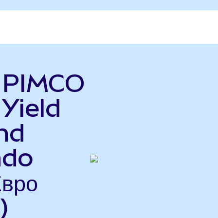
ь PIMCO
 Yield
nd
ndo
Евро
)