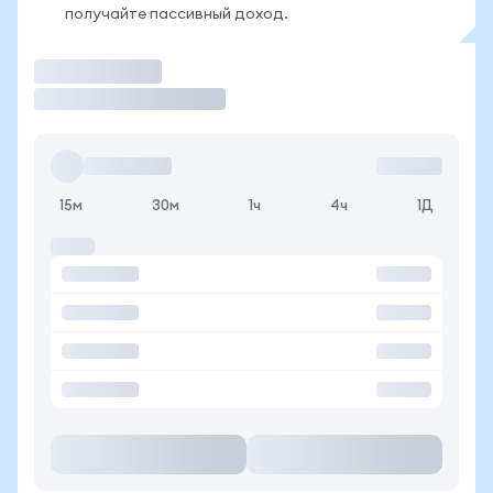
получайте пассивный доход.
Торговать
15м
30м
1ч
4ч
1Д