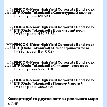
PIMCO 0-5 Year High Yield Corporate Bond Index
🇸🇬
ETF (Ondo Tokenized) в Сингапурский доллар
1 HYSon равен 120,53 $
PIMCO 0-5 Year High Yield Corporate Bond Index
🇧🇷
ETF (Ondo Tokenized) в Бразильский реал
1 HYSon равен 480,73 R$
PIMCO 0-5 Year High Yield Corporate Bond Index
🇧🇩
ETF (Ondo Tokenized) в Бангладешская така
1 HYSon равен 11 640,02 ৳
PIMCO 0-5 Year High Yield Corporate Bond Index
🇵🇭
ETF (Ondo Tokenized) в Филиппинское песо
1 HYSon равен 5 725,10 ₱
PIMCO 0-5 Year High Yield Corporate Bond Index
🇵🇱
ETF (Ondo Tokenized) в Польский злотый
1 HYSon равен 350,39 zł
Конвертируйте другие активы реального мира
в CHF