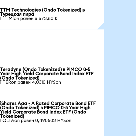
TTM Technologies (Ondo Tokenized) в
Турецкая лира
1 TTMIon равен 6 673,80 ₺
Teradyne (Ondo Tokenized) в PIMCO 0-5
Year High Yield Corporate Bond Index ETF
(Ondo Tokenized)
1 TERon равен 4,0310 HYSon
iShares Aaa - A Rated Corporate Bond ETF
(Ondo Tokenized) в PIMCO 0-5 Year High
Yield Corporate Bond Index ETF (Ondo
Tokenized)
1 QLTAon равен 0,490503 HYSon