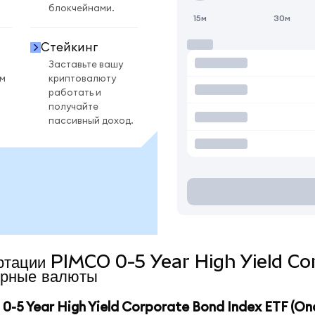
блокчейнами.
15м
30м
Стейкинг
Заставьте вашу
ом
криптовалюту
работать и
получайте
пассивный доход.
вертации PIMCO 0-5 Year High Yield 
рные валюты
5 Year High Yield Corporate Bond Index ETF (On