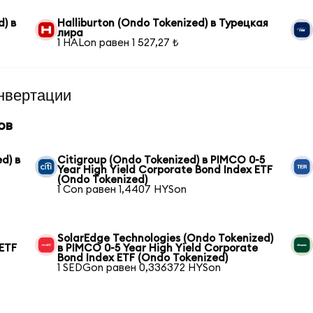
) в
Halliburton (Ondo Tokenized) в Турецкая
лира
1 HALon равен 1 527,27 ₺
нвертации
ов
d) в
Citigroup (Ondo Tokenized) в PIMCO 0-5
Year High Yield Corporate Bond Index ETF
(Ondo Tokenized)
1 Con равен 1,4407 HYSon
SolarEdge Technologies (Ondo Tokenized)
 ETF
в PIMCO 0-5 Year High Yield Corporate
Bond Index ETF (Ondo Tokenized)
1 SEDGon равен 0,336372 HYSon