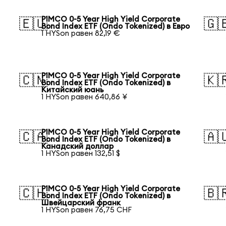
PIMCO 0-5 Year High Yield Corporate
🇪🇺
🇬
Bond Index ETF (Ondo Tokenized) в Евро
1 HYSon равен 82,19 €
PIMCO 0-5 Year High Yield Corporate
🇨🇳
🇰
Bond Index ETF (Ondo Tokenized) в
Китайский юань
1 HYSon равен 640,86 ¥
PIMCO 0-5 Year High Yield Corporate
🇨🇦
🇦
Bond Index ETF (Ondo Tokenized) в
Канадский доллар
1 HYSon равен 132,51 $
PIMCO 0-5 Year High Yield Corporate
🇨🇭
🇧
Bond Index ETF (Ondo Tokenized) в
Швейцарский франк
1 HYSon равен 76,75 CHF