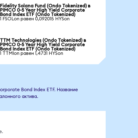
Fidelity Solana Fund (Ondo Tokenized) в
PIMCO 0-5 Year High Yield Corporate
Bond Index ETF (Ondo Tokenized)
1 FSOLon равен 0,092015 HYSon
TTM Technologies (Ondo Tokenized) в
PIMCO 0-5 Year High Yield Corporate
Bond Index ETF (Ondo Tokenized)
1 TTMIon равен 1,4731 HYSon
orporate Bond Index ETF. Название
алонного актива.
е.