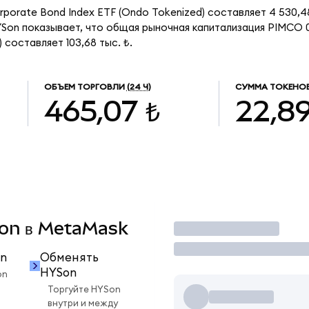
rporate Bond Index ETF (Ondo Tokenized) составляет 4 530,4
on показывает, что общая рыночная капитализация PIMCO 0-5
 составляет 103,68 тыс. ₺.
ОБЪЕМ ТОРГОВЛИ
(24 Ч)
СУММА ТОКЕНОВ
465,07 ₺
22,8
YSon в MetaMask
Торговать
n
Обменять
HYSon
on
Торгуйте HYSon
внутри и между