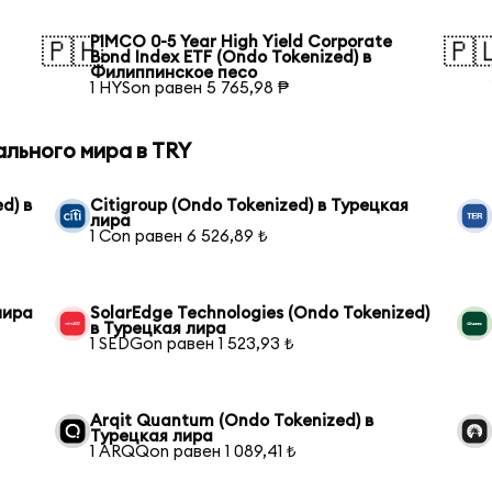
PIMCO 0-5 Year High Yield Corporate
🇵🇭
🇵
Bond Index ETF (Ondo Tokenized) в
Филиппинское песо
1 HYSon равен 5 765,98 ₱
ального мира в TRY
d) в
Citigroup (Ondo Tokenized) в Турецкая
лира
1 Con равен 6 526,89 ₺
лира
SolarEdge Technologies (Ondo Tokenized)
в Турецкая лира
1 SEDGon равен 1 523,93 ₺
Arqit Quantum (Ondo Tokenized) в
Турецкая лира
1 ARQQon равен 1 089,41 ₺