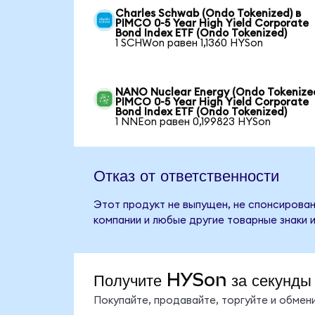
Charles Schwab (Ondo Tokenized) в
PIMCO 0-5 Year High Yield Corporate
Bond Index ETF (Ondo Tokenized)
1 SCHWon равен 1,1360 HYSon
NANO Nuclear Energy (Ondo Tokenized
PIMCO 0-5 Year High Yield Corporate
Bond Index ETF (Ondo Tokenized)
1 NNEon равен 0,199823 HYSon
Отказ от ответственности
Этот продукт не выпущен, не спонсирован,
компании и любые другие товарные знаки 
Получите HYSon за секунды
Покупайте, продавайте, торгуйте и обме