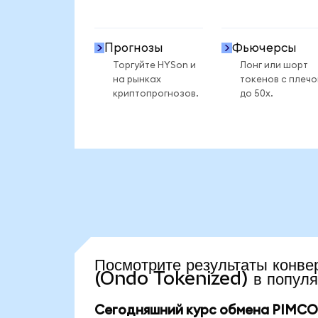
Прогнозы
Фьючерсы
Торгуйте HYSon и
Лонг или шорт
на рынках
токенов с плеч
криптопрогнозов.
до 50x.
Посмотрите результаты кон
(Ondo Tokenized) в популя
Сегодняшний курс обмена PIMCO 0-