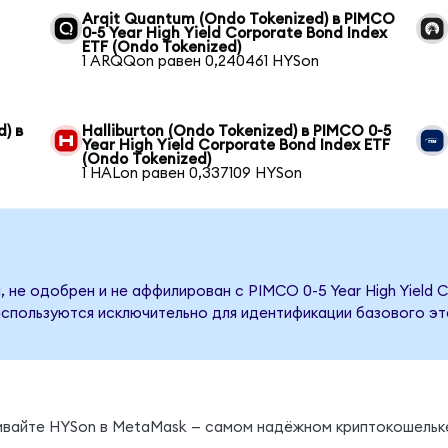
Arqit Quantum (Ondo Tokenized) в PIMCO
0-5 Year High Yield Corporate Bond Index
ETF (Ondo Tokenized)
1 ARQQon равен 0,240461 HYSon
) в
Halliburton (Ondo Tokenized) в PIMCO 0-5
Year High Yield Corporate Bond Index ETF
(Ondo Tokenized)
1 HALon равен 0,337109 HYSon
 не одобрен и не аффилирован с PIMCO 0-5 Year High Yield C
используются исключительно для идентификации базового эт
нивайте HYSon в MetaMask — самом надёжном криптокошельк