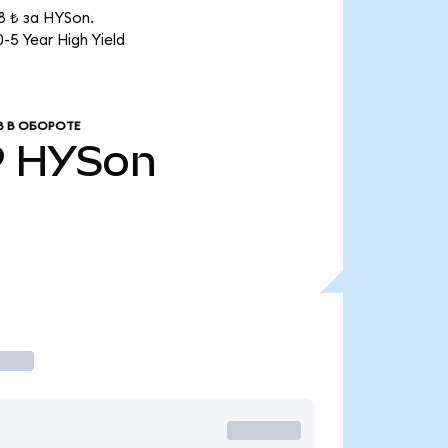
8 ₺ за HYSon.
 Year High Yield
 В ОБОРОТЕ
9
HYSon