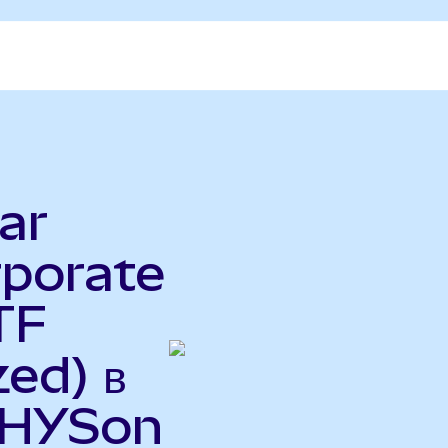
ar
rporate
TF
ed) в
 (HYSon