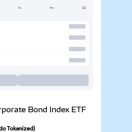
1ч
4ч
1Д
Corporate Bond Index ETF
do Tokenized)