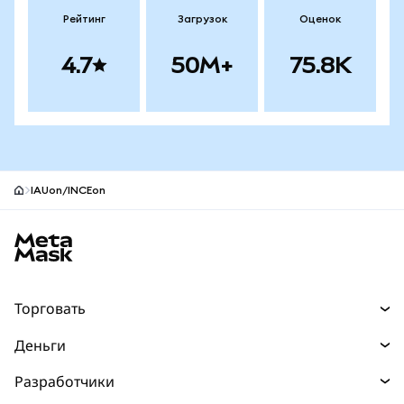
Рейтинг
Загрузок
Оценок
4.7
50M+
75.8K
IAUon/INCEon
Нижний колонтитул сайта MetaMask
Торговать
Торговля
Деньги
Swaps
Покупайте
Разработчики
Прогнозы
НОВИНКА
Карта
Документация для разработчиков