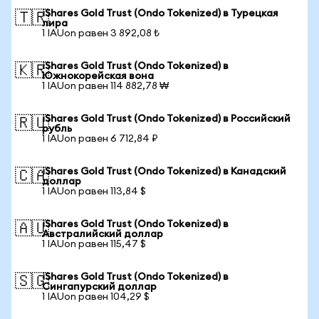
iShares Gold Trust (Ondo Tokenized) в Турецкая
🇹🇷
лира
1 IAUon равен 3 892,08 ₺
iShares Gold Trust (Ondo Tokenized) в
🇰🇷
Южнокорейская вона
1 IAUon равен 114 882,78 ₩
iShares Gold Trust (Ondo Tokenized) в Российский
🇷🇺
рубль
1 IAUon равен 6 712,84 ₽
iShares Gold Trust (Ondo Tokenized) в Канадский
🇨🇦
доллар
1 IAUon равен 113,84 $
iShares Gold Trust (Ondo Tokenized) в
🇦🇺
Австралийский доллар
1 IAUon равен 115,47 $
iShares Gold Trust (Ondo Tokenized) в
🇸🇬
Сингапурский доллар
1 IAUon равен 104,29 $