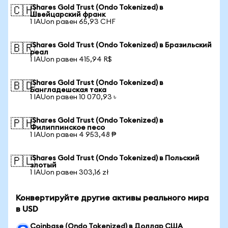
iShares Gold Trust (Ondo Tokenized) в
🇨🇭
Швейцарский франк
1 IAUon равен 65,93 CHF
iShares Gold Trust (Ondo Tokenized) в Бразильский
🇧🇷
реал
1 IAUon равен 415,94 R$
iShares Gold Trust (Ondo Tokenized) в
🇧🇩
Бангладешская така
1 IAUon равен 10 070,93 ৳
iShares Gold Trust (Ondo Tokenized) в
🇵🇭
Филиппинское песо
1 IAUon равен 4 953,48 ₱
iShares Gold Trust (Ondo Tokenized) в Польский
🇵🇱
злотый
1 IAUon равен 303,16 zł
Конвертируйте другие активы реального мира
в USD
Coinbase (Ondo Tokenized) в Доллар США