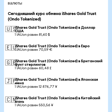
валюты
Сегодняшний курс обмена iShares Gold Trust
(Ondo Tokenized)
iShares Gold Trust (Ondo Tokenized) в Доллар
🇺🇸
США
1 IAUon равен 81,60 $
iShares Gold Trust (Ondo Tokenized) в Евро
🇪🇺
1 IAUon равен 70,59 €
iShares Gold Trust (Ondo Tokenized) в Британский
🇬🇧
фунт стерлингов
1 IAUon равен 60,48 £
iShares Gold Trust (Ondo Tokenized) в Японская
🇯🇵
иена
1 IAUon равен 12 876,77 ¥
iShares Gold Trust (Ondo Tokenized) в Китайский
🇨🇳
юань
1 IAUon равен 550,56 ¥