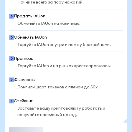
Начните всего за пару нажатий.
Продать IAUon
Обменяйте IAUon на наличные.
Обменять IAUon
Торгуйте IAUon внутри и между блокчейнами.
Прогнозы
Торгуйте IAUon и на рынках криптопрогнозов.
Фьючерсы
Лонг или шорт токенов с плечом до 50x.
Стейкинг
Заставьте вашу криптовалюту работать и
получайте пассивный доход.
Торговать