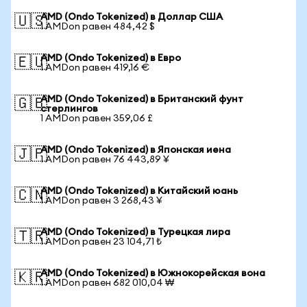
AMD (Ondo Tokenized) в Доллар США
🇺🇸
1 AMDon равен 484,42 $
AMD (Ondo Tokenized) в Евро
🇪🇺
1 AMDon равен 419,16 €
AMD (Ondo Tokenized) в Британский фунт
🇬🇧
стерлингов
1 AMDon равен 359,06 £
AMD (Ondo Tokenized) в Японская иена
🇯🇵
1 AMDon равен 76 443,89 ¥
AMD (Ondo Tokenized) в Китайский юань
🇨🇳
1 AMDon равен 3 268,43 ¥
AMD (Ondo Tokenized) в Турецкая лира
🇹🇷
1 AMDon равен 23 104,71 ₺
AMD (Ondo Tokenized) в Южнокорейская вона
🇰🇷
1 AMDon равен 682 010,04 ₩