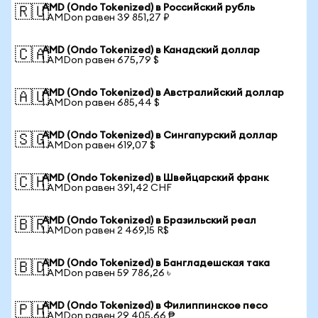
AMD (Ondo Tokenized) в Российский рубль
🇷🇺
1 AMDon равен 39 851,27 ₽
AMD (Ondo Tokenized) в Канадский доллар
🇨🇦
1 AMDon равен 675,79 $
AMD (Ondo Tokenized) в Австралийский доллар
🇦🇺
1 AMDon равен 685,44 $
AMD (Ondo Tokenized) в Сингапурский доллар
🇸🇬
1 AMDon равен 619,07 $
AMD (Ondo Tokenized) в Швейцарский франк
🇨🇭
1 AMDon равен 391,42 CHF
AMD (Ondo Tokenized) в Бразильский реал
🇧🇷
1 AMDon равен 2 469,15 R$
AMD (Ondo Tokenized) в Бангладешская така
🇧🇩
1 AMDon равен 59 786,26 ৳
AMD (Ondo Tokenized) в Филиппинское песо
🇵🇭
1 AMDon равен 29 405,66 ₱