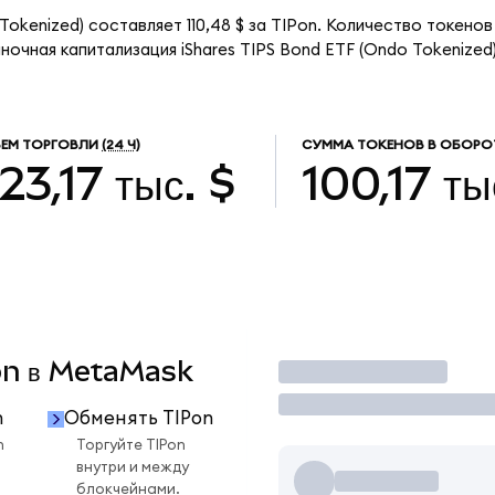
Tokenized) составляет 110,48 $ за TIPon. Количество токено
ыночная капитализация iShares TIPS Bond ETF (Ondo Tokenized
ЕМ ТОРГОВЛИ
(24 Ч)
СУММА ТОКЕНОВ В ОБОРО
23,17 тыс. $
100,17 ты
Pon в MetaMask
Торговать
n
Обменять TIPon
n
Торгуйте TIPon
внутри и между
блокчейнами.