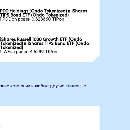
PDD Holdings (Ondo Tokenized) в iShares
TIPS Bond ETF (Ondo Tokenized)
1 PDDon равен 0,823860 TIPon
iShares Russell 1000 Growth ETF (Ondo
Tokenized) в iShares TIPS Bond ETF (Ondo
Tokenized)
1 IWFon равен 4,5289 TIPon
вание компании и любые другие товарные
.