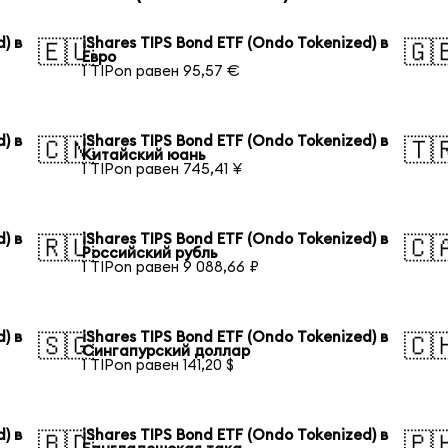
) в
iShares TIPS Bond ETF (Ondo Tokenized) в
🇪🇺
🇬
Евро
1 TIPon равен 95,57 €
) в
iShares TIPS Bond ETF (Ondo Tokenized) в
🇨🇳
🇹
Китайский юань
1 TIPon равен 745,41 ¥
) в
iShares TIPS Bond ETF (Ondo Tokenized) в
🇷🇺
🇨
Российский рубль
1 TIPon равен 9 088,66 ₽
) в
iShares TIPS Bond ETF (Ondo Tokenized) в
🇸🇬
🇨
Сингапурский доллар
1 TIPon равен 141,20 $
) в
iShares TIPS Bond ETF (Ondo Tokenized) в
🇧🇩
🇵