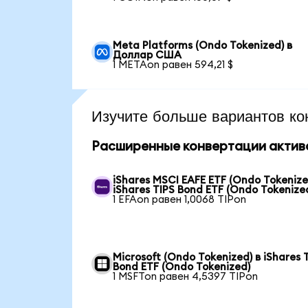
Meta Platforms (Ondo Tokenized) в
Доллар США
1 METAon равен 594,21 $
Изучите больше вариантов ко
Расширенные конвертации актив
iShares MSCI EAFE ETF (Ondo Tokenize
iShares TIPS Bond ETF (Ondo Tokenize
1 EFAon равен 1,0068 TIPon
Microsoft (Ondo Tokenized) в iShares 
Bond ETF (Ondo Tokenized)
1 MSFTon равен 4,5397 TIPon