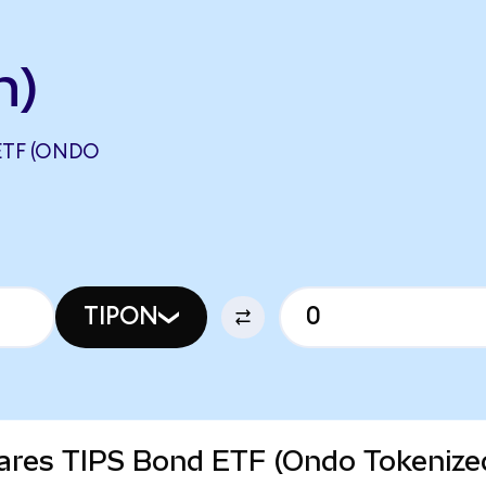
n)
ETF (ONDO
TIPON
Shares TIPS Bond ETF (Ondo Tokenize