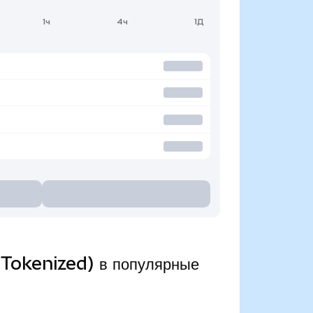
1ч
4ч
1Д
 Tokenized) в популярные