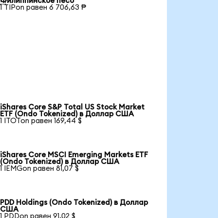
Филиппинское песо
1 TIPon равен 6 706,63 ₱
iShares Core S&P Total US Stock Market
ETF (Ondo Tokenized) в Доллар США
1 ITOTon равен 169,44 $
iShares Core MSCI Emerging Markets ETF
(Ondo Tokenized) в Доллар США
1 IEMGon равен 81,07 $
PDD Holdings (Ondo Tokenized) в Доллар
США
1 PDDon равен 91,02 $