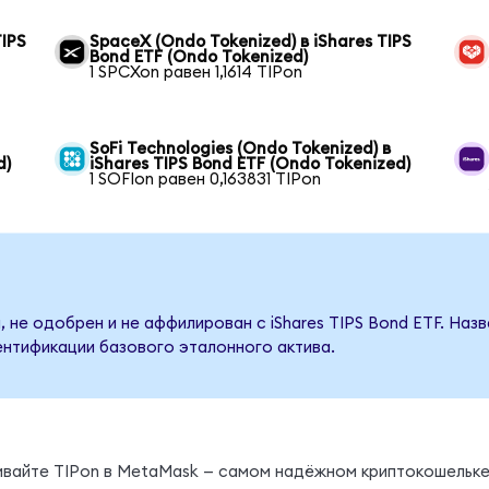
TIPS
SpaceX (Ondo Tokenized) в iShares TIPS
Bond ETF (Ondo Tokenized)
1 SPCXon равен 1,1614 TIPon
SoFi Technologies (Ondo Tokenized) в
d)
iShares TIPS Bond ETF (Ondo Tokenized)
1 SOFIon равен 0,163831 TIPon
 не одобрен и не аффилирован с iShares TIPS Bond ETF. Наз
ентификации базового эталонного актива.
ивайте TIPon в MetaMask — самом надёжном криптокошельке