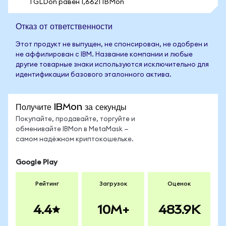
1 GLDon равен 1,6621 IBMon
Отказ от ответственности
Этот продукт не выпущен, не спонсирован, не одобрен и
не аффилирован с IBM. Название компании и любые
другие товарные знаки используются исключительно для
идентификации базового эталонного актива.
Получите IBMon за секунды
Покупайте, продавайте, торгуйте и
обменивайте IBMon в MetaMask —
самом надёжном криптокошельке.
Google Play
Рейтинг
Загрузок
Оценок
4.4
10M+
483.9K