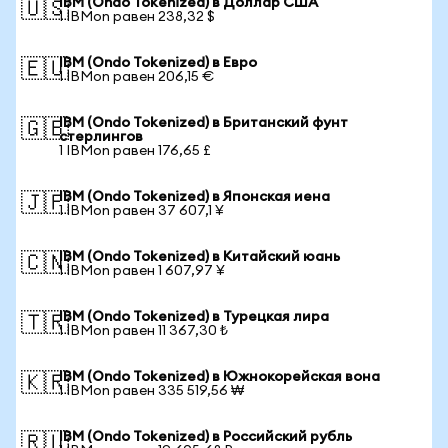
IBM (Ondo Tokenized) в Доллар США
🇺🇸
1 IBMon равен 238,32 $
IBM (Ondo Tokenized) в Евро
🇪🇺
1 IBMon равен 206,15 €
IBM (Ondo Tokenized) в Британский фунт
🇬🇧
стерлингов
1 IBMon равен 176,65 £
IBM (Ondo Tokenized) в Японская иена
🇯🇵
1 IBMon равен 37 607,1 ¥
IBM (Ondo Tokenized) в Китайский юань
🇨🇳
1 IBMon равен 1 607,97 ¥
IBM (Ondo Tokenized) в Турецкая лира
🇹🇷
1 IBMon равен 11 367,30 ₺
IBM (Ondo Tokenized) в Южнокорейская вона
🇰🇷
1 IBMon равен 335 519,56 ₩
IBM (Ondo Tokenized) в Российский рубль
🇷🇺