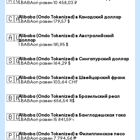
🇷🇺
1 BABAon равен 10 458,03 ₽
Alibaba (Ondo Tokenized) в Канадский доллар
🇨🇦
1 BABAon равен 179,57 $
Alibaba (Ondo Tokenized) в Австралийский
🇦🇺
доллар
1 BABAon равен 181,95 $
Alibaba (Ondo Tokenized) в Сингапурский доллар
🇸🇬
1 BABAon равен 164,29 $
Alibaba (Ondo Tokenized) в Швейцарский франк
🇨🇭
1 BABAon равен 103,64 CHF
Alibaba (Ondo Tokenized) в Бразильский реал
🇧🇷
1 BABAon равен 656,54 R$
Alibaba (Ondo Tokenized) в Бангладешская така
🇧🇩
1 BABAon равен 15 841,59 ৳
Alibaba (Ondo Tokenized) в Филиппинское песо
🇵🇭
1 BABAon равен 7 794,56 ₱