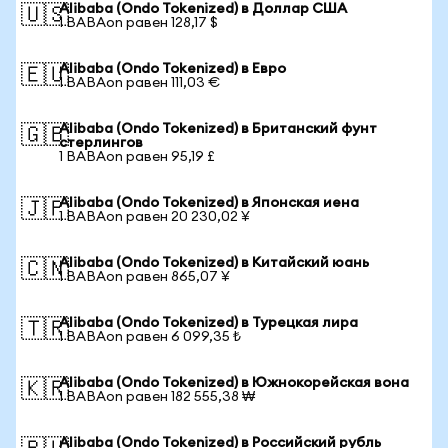
Alibaba (Ondo Tokenized) в Доллар США
🇺🇸
1 BABAon равен 128,17 $
Alibaba (Ondo Tokenized) в Евро
🇪🇺
1 BABAon равен 111,03 €
Alibaba (Ondo Tokenized) в Британский фунт
🇬🇧
стерлингов
1 BABAon равен 95,19 £
Alibaba (Ondo Tokenized) в Японская иена
🇯🇵
1 BABAon равен 20 230,02 ¥
Alibaba (Ondo Tokenized) в Китайский юань
🇨🇳
1 BABAon равен 865,07 ¥
Alibaba (Ondo Tokenized) в Турецкая лира
🇹🇷
1 BABAon равен 6 099,35 ₺
Alibaba (Ondo Tokenized) в Южнокорейская вона
🇰🇷
1 BABAon равен 182 555,38 ₩
Alibaba (Ondo Tokenized) в Российский рубль