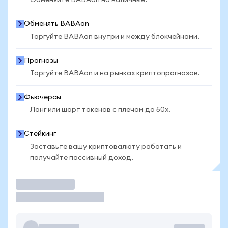
Обменяйте BABAon на наличные.
Обменять BABAon
Торгуйте BABAon внутри и между блокчейнами.
Прогнозы
Торгуйте BABAon и на рынках криптопрогнозов.
Фьючерсы
Лонг или шорт токенов с плечом до 50x.
Стейкинг
Заставьте вашу криптовалюту работать и
получайте пассивный доход.
Торговать