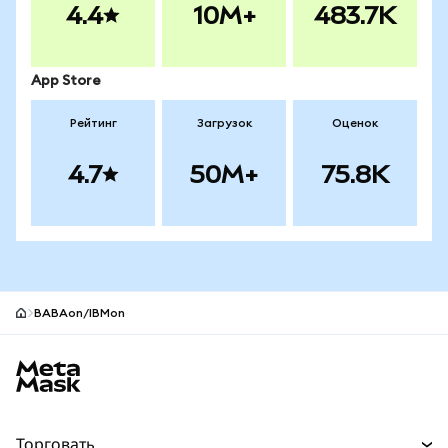
4.4
10M+
483.7K
App Store
Рейтинг
Загрузок
Оценок
4.7
50M+
75.8K
BABAon/IBMon
Нижний колонтитул сайта MetaMask
Торговать