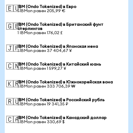
IBM (Ondo Tokenized) в Евро
🇪🇺
1 IBMon равен 205,99 €
IBM (Ondo Tokenized) в Британский фунт
🇬🇧
стерлингов
1 IBMon равен 176,02 £
IBM (Ondo Tokenized) в Японская иена
🇯🇵
1 IBMon равен 37 404,67 ¥
IBM (Ondo Tokenized) в Китайский юань
🇨🇳
1 IBMon равен 1 599,27 ¥
IBM (Ondo Tokenized) в Южнокорейская вона
🇰🇷
1 IBMon равен 333 706,39 ₩
IBM (Ondo Tokenized) в Российский рубль
🇷🇺
1 IBMon равен 19 341,35 ₽
IBM (Ondo Tokenized) в Канадский доллар
🇨🇦
1 IBMon равен 330,69 $