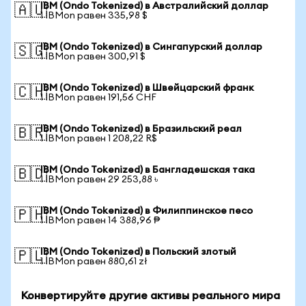
IBM (Ondo Tokenized) в Австралийский доллар
🇦🇺
1 IBMon равен 335,98 $
IBM (Ondo Tokenized) в Сингапурский доллар
🇸🇬
1 IBMon равен 300,91 $
IBM (Ondo Tokenized) в Швейцарский франк
🇨🇭
1 IBMon равен 191,56 CHF
IBM (Ondo Tokenized) в Бразильский реал
🇧🇷
1 IBMon равен 1 208,22 R$
IBM (Ondo Tokenized) в Бангладешская така
🇧🇩
1 IBMon равен 29 253,88 ৳
IBM (Ondo Tokenized) в Филиппинское песо
🇵🇭
1 IBMon равен 14 388,96 ₱
IBM (Ondo Tokenized) в Польский злотый
🇵🇱
1 IBMon равен 880,61 zł
Конвертируйте другие активы реального мира