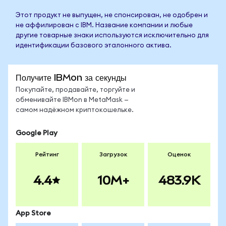
Этот продукт не выпущен, не спонсирован, не одобрен и
не аффилирован с IBM. Название компании и любые
другие товарные знаки используются исключительно для
идентификации базового эталонного актива.
Получите IBMon за секунды
Покупайте, продавайте, торгуйте и
обменивайте IBMon в MetaMask —
самом надёжном криптокошельке.
Google Play
Рейтинг
Загрузок
Оценок
4.4
10M+
483.9K
App Store