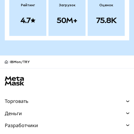
Рейтинг
Загрузок
Оценок
4.7
50M+
75.8K
IBMon/TRY
Нижний колонтитул сайта MetaMask
Торговать
Торговля
Деньги
Swaps
Покупайте
Разработчики
Прогнозы
НОВИНКА
Карта
Документация для разработчиков