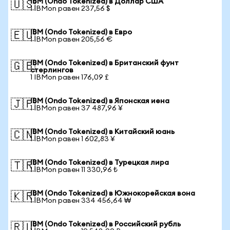
IBM (Ondo Tokenized) в Доллар США
🇺🇸
1 IBMon равен 237,56 $
IBM (Ondo Tokenized) в Евро
🇪🇺
1 IBMon равен 205,56 €
IBM (Ondo Tokenized) в Британский фунт
🇬🇧
стерлингов
1 IBMon равен 176,09 £
IBM (Ondo Tokenized) в Японская иена
🇯🇵
1 IBMon равен 37 487,96 ¥
IBM (Ondo Tokenized) в Китайский юань
🇨🇳
1 IBMon равен 1 602,83 ¥
IBM (Ondo Tokenized) в Турецкая лира
🇹🇷
1 IBMon равен 11 330,96 ₺
IBM (Ondo Tokenized) в Южнокорейская вона
🇰🇷
1 IBMon равен 334 456,64 ₩
IBM (Ondo Tokenized) в Российский рубль
🇷🇺