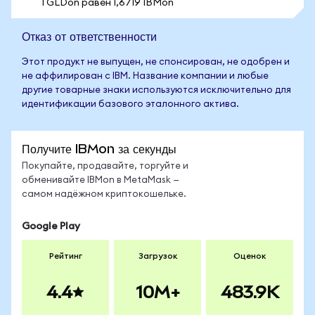
1 GLDon равен 1,6719 IBMon
Отказ от ответственности
Этот продукт не выпущен, не спонсирован, не одобрен и
не аффилирован с IBM. Название компании и любые
другие товарные знаки используются исключительно для
идентификации базового эталонного актива.
Получите IBMon за секунды
Покупайте, продавайте, торгуйте и
обменивайте IBMon в MetaMask —
самом надёжном криптокошельке.
Google Play
Рейтинг
Загрузок
Оценок
4.4
10M+
483.9K