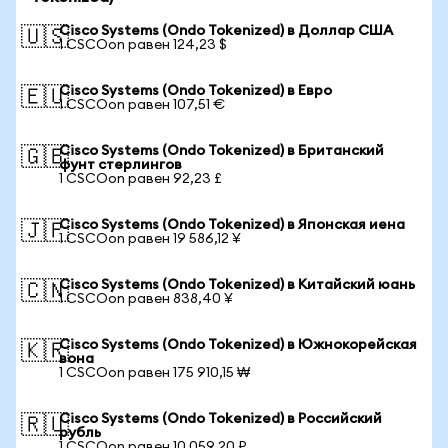
Cisco Systems (Ondo Tokenized) в Доллар США
🇺🇸
1 CSCOon равен 124,23 $
Cisco Systems (Ondo Tokenized) в Евро
🇪🇺
1 CSCOon равен 107,51 €
Cisco Systems (Ondo Tokenized) в Британский
🇬🇧
фунт стерлингов
1 CSCOon равен 92,23 £
Cisco Systems (Ondo Tokenized) в Японская иена
🇯🇵
1 CSCOon равен 19 586,12 ¥
Cisco Systems (Ondo Tokenized) в Китайский юань
🇨🇳
1 CSCOon равен 838,40 ¥
Cisco Systems (Ondo Tokenized) в Южнокорейская
🇰🇷
вона
1 CSCOon равен 175 910,15 ₩
Cisco Systems (Ondo Tokenized) в Российский
🇷🇺
рубль
1 CSCOon равен 10 059,20 ₽