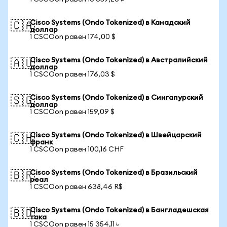
Cisco Systems (Ondo Tokenized) в Канадский
🇨🇦
доллар
1 CSCOon равен 174,00 $
Cisco Systems (Ondo Tokenized) в Австралийский
🇦🇺
доллар
1 CSCOon равен 176,03 $
Cisco Systems (Ondo Tokenized) в Сингапурский
🇸🇬
доллар
1 CSCOon равен 159,09 $
Cisco Systems (Ondo Tokenized) в Швейцарский
🇨🇭
франк
1 CSCOon равен 100,16 CHF
Cisco Systems (Ondo Tokenized) в Бразильский
🇧🇷
реал
1 CSCOon равен 638,46 R$
Cisco Systems (Ondo Tokenized) в Бангладешская
🇧🇩
така
1 CSCOon равен 15 354,11 ৳