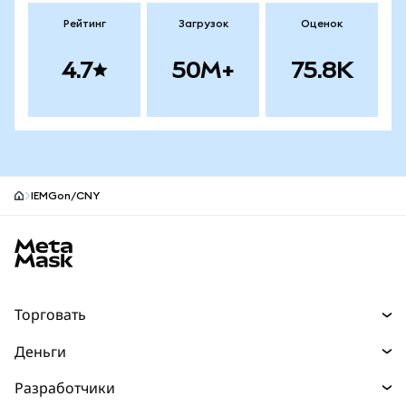
Рейтинг
Загрузок
Оценок
4.7
50M+
75.8K
IEMGon/CNY
Нижний колонтитул сайта MetaMask
Торговать
Торговля
Деньги
Swaps
Покупайте
Разработчики
Прогнозы
НОВИНКА
Карта