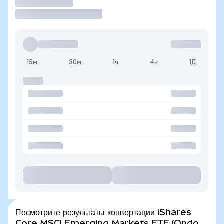
Торговать
15м
30м
1ч
4ч
1Д
Посмотрите результаты конвертации iShares
Core MSCI Emerging Markets ETF (Ondo