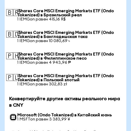
iShares Core MSCI Emerging Markets ETF (Ondo
🇧🇷
Tokenized) в Бразильский реал
1 IEMGon равен 415,16 R$
iShares Core MSCI Emerging Markets ETF (Ondo
🇧🇩
Tokenized) в Бангладешская така
1 IEMGon равен 10 080,69 ৳
iShares Core MSCI Emerging Markets ETF (Ondo
🇵🇭
Tokenized) в Филиппинское песо
1 IEMGon равен 4 943,96 ₱
iShares Core MSCI Emerging Markets ETF (Ondo
🇵🇱
Tokenized) в Польский злотый
1 IEMGon равен 302,83 zł
Конвертируйте другие активы реального мира
в CNY
Microsoft (Ondo Tokenized) в Китайский юань
1 MSFTon равен 3 383,99 ¥