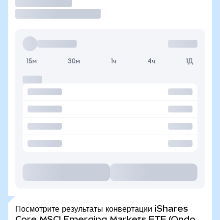
Торговать
15м
30м
1ч
4ч
1Д
Посмотрите результаты конвертации iShares
Core MSCI Emerging Markets ETF (Ondo