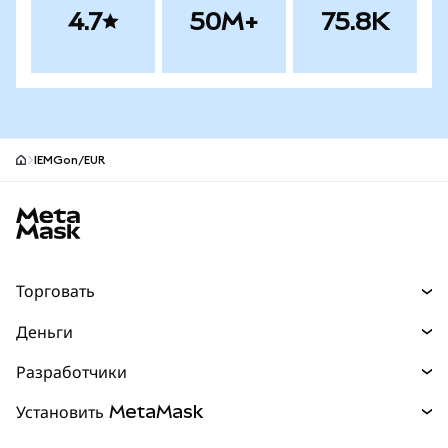
4.7
50M+
75.8K
IEMGon/EUR
Нижний колонтитул сайта MetaMask
Торговать
Торговля
Деньги
Swaps
Покупайте
Разработчики
Прогнозы
НОВИНКА
Карта
Документация для разработчиков
Установить MetaMask
Перпы
НОВИНКА
mUSD
НОВИНКА
Инфопанель
Защита транзакций