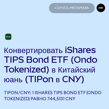
СКАЧАТЬ METAMASK
СКАЧАТЬ METAMASK
Конвертировать iShares
TIPS Bond ETF (Ondo
Tokenized) в Китайский
юань (TIPon в CNY)
TIPON/CNY: 1 ISHARES TIPS BOND ETF (ONDO
TOKENIZED) РАВНО 744,5131 CNY