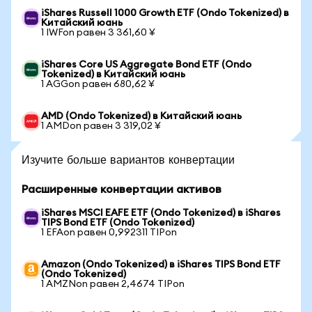
iShares Russell 1000 Growth ETF (Ondo Tokenized) в
Китайский юань
1 IWFon равен 3 361,60 ¥
iShares Core US Aggregate Bond ETF (Ondo
Tokenized) в Китайский юань
1 AGGon равен 680,62 ¥
AMD (Ondo Tokenized) в Китайский юань
1 AMDon равен 3 319,02 ¥
Изучите больше вариантов конвертации
Расширенные конвертации активов
iShares MSCI EAFE ETF (Ondo Tokenized) в iShares
TIPS Bond ETF (Ondo Tokenized)
1 EFAon равен 0,992311 TIPon
Amazon (Ondo Tokenized) в iShares TIPS Bond ETF
(Ondo Tokenized)
1 AMZNon равен 2,4674 TIPon