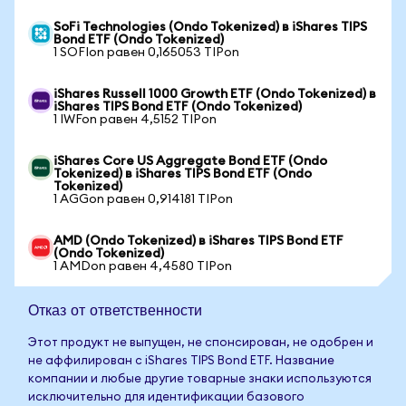
SoFi Technologies (Ondo Tokenized) в iShares TIPS
Bond ETF (Ondo Tokenized)
1 SOFIon равен 0,165053 TIPon
iShares Russell 1000 Growth ETF (Ondo Tokenized) в
iShares TIPS Bond ETF (Ondo Tokenized)
1 IWFon равен 4,5152 TIPon
iShares Core US Aggregate Bond ETF (Ondo
Tokenized) в iShares TIPS Bond ETF (Ondo
Tokenized)
1 AGGon равен 0,914181 TIPon
AMD (Ondo Tokenized) в iShares TIPS Bond ETF
(Ondo Tokenized)
1 AMDon равен 4,4580 TIPon
Отказ от ответственности
Этот продукт не выпущен, не спонсирован, не одобрен и
не аффилирован с iShares TIPS Bond ETF. Название
компании и любые другие товарные знаки используются
исключительно для идентификации базового